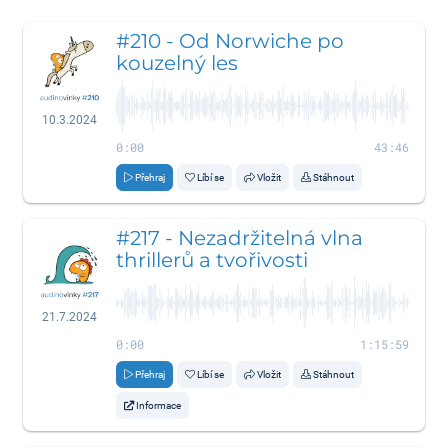
#210 - Od Norwiche po
kouzelný les
10.3.2024
0:00
43:46
Přehraj
Líbí se
Vložit
Stáhnout
#217 - Nezadržitelná vlna
thrillerů a tvořivosti
21.7.2024
0:00
1:15:59
Přehraj
Líbí se
Vložit
Stáhnout
Informace