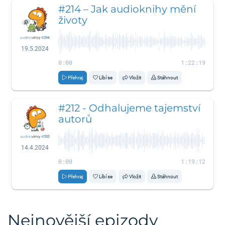
#214 – Jak audioknihy mění
životy
19.5.2024
0:00
1:22:19
Přehraj
Líbí se
Vložit
Stáhnout
#212 - Odhalujeme tajemství
autorů
14.4.2024
0:00
1:19:12
Přehraj
Líbí se
Vložit
Stáhnout
Nejnovější epizody