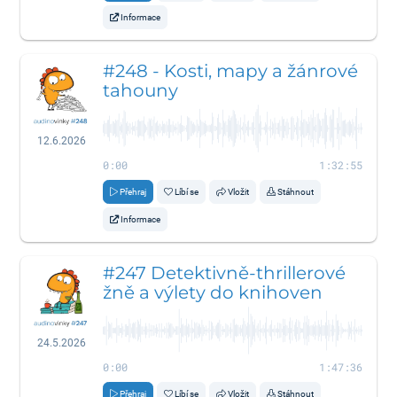
Informace
#248 - Kosti, mapy a žánrové
tahouny
12.6.2026
0:00
1:32:55
Přehraj
Líbí se
Vložit
Stáhnout
Informace
#247 Detektivně-thrillerové
žně a výlety do knihoven
24.5.2026
0:00
1:47:36
Přehraj
Líbí se
Vložit
Stáhnout