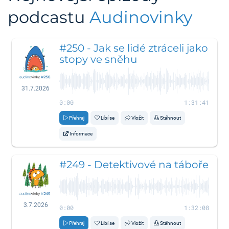
podcastu
Audinovinky
#250 - Jak se lidé ztráceli jako
stopy ve sněhu
31.7.2026
0:00
1:31:41
Přehraj
Líbí se
Vložit
Stáhnout
Informace
#249 - Detektivové na táboře
3.7.2026
0:00
1:32:08
Přehraj
Líbí se
Vložit
Stáhnout