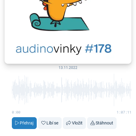
13.11.2022
0:00
1:07:11
Přehraj
Líbí se
Vložit
Stáhnout