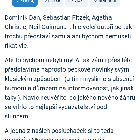
Přehraj
Líbí se
Vložit
Stáhnout
Dominik Dán, Sebastian Fitzek, Agatha
Christie, Neil Gaiman… tihle velcí autoři se tak
trochu představí sami a ani bychom nemuseli
říkat víc.
Ale to bychom nebyli my! A tak vám i přes léto
představíme naprosto peckové novinky svým
klasickým způsobem (a tím myslíme s absencí
humoru a důrazem na informovanost, jak jinak
taky!). Navíc neuvěříte, do jakého nového žánru
se vrhlo to nejlepší vydavatelství pod
sluncem…
A jedna z našich posluchaček si to teda