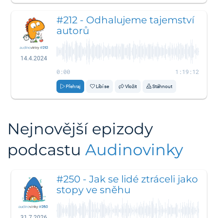
#212 - Odhalujeme tajemství
autorů
14.4.2024
0:00
1:19:12
Přehraj
Líbí se
Vložit
Stáhnout
Nejnovější epizody
podcastu
Audinovinky
#250 - Jak se lidé ztráceli jako
stopy ve sněhu
31.7.2026