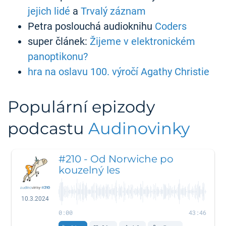
jejich lidé
a
Trvalý záznam
Petra poslouchá audioknihu
Coders
super článek:
Žijeme v elektronickém
panoptikonu?
hra na oslavu 100. výročí Agathy Christie
Populární epizody
podcastu
Audinovinky
#210 - Od Norwiche po
kouzelný les
10.3.2024
0:00
43:46