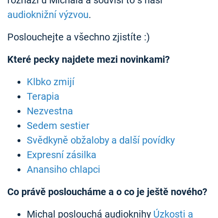
rozhází u Michala a souvisí to s naší
audioknižní výzvou
.
Poslouchejte a všechno zjistíte :)
Které pecky najdete mezi novinkami?
Klbko zmijí
Terapia
Nezvestna
Sedem sestier
Svědkyně obžaloby a další povídky
Expresní zásilka
Anansiho chlapci
Co právě posloucháme a o co je ještě nového?
Michal poslouchá audioknihy
Úzkosti a