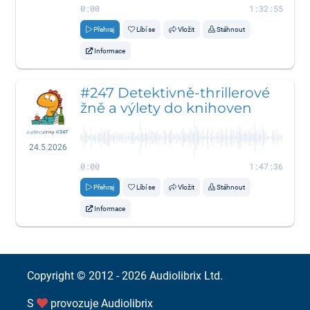
0:00
1:32:55
Přehraj
Líbí se
Vložit
Stáhnout
Informace
#247 Detektivně-thrillerové
žně a výlety do knihoven
24.5.2026
0:00
1:47:36
Přehraj
Líbí se
Vložit
Stáhnout
Informace
Copyright © 2012 - 2026
Audiolibrix Ltd.
S
provozuje
Audiolibrix