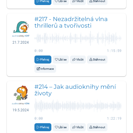
Přehraj
Líbí se
Vložit
Stáhnout
#217 - Nezadržitelná vlna
thrillerů a tvořivosti
21.7.2024
0:00
1:15:59
Přehraj
Líbí se
Vložit
Stáhnout
Informace
#214 – Jak audioknihy mění
životy
19.5.2024
0:00
1:22:19
Přehraj
Líbí se
Vložit
Stáhnout