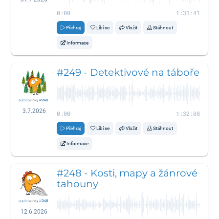
0:00
1:31:41
Přehraj
Líbí se
Vložit
Stáhnout
Informace
#249 - Detektivové na táboře
3.7.2026
0:00
1:32:08
Přehraj
Líbí se
Vložit
Stáhnout
Informace
#248 - Kosti, mapy a žánrové
tahouny
12.6.2026