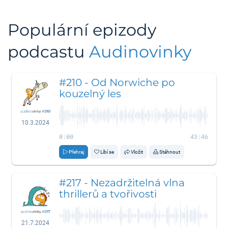
Populární epizody
podcastu
Audinovinky
#210 - Od Norwiche po
kouzelný les
10.3.2024
0:00
43:46
Přehraj
Líbí se
Vložit
Stáhnout
#217 - Nezadržitelná vlna
thrillerů a tvořivosti
21.7.2024