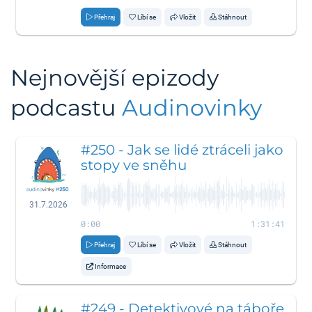
Přehraj
Líbí se
Vložit
Stáhnout
Nejnovější epizody
podcastu
Audinovinky
#250 - Jak se lidé ztráceli jako
stopy ve sněhu
31.7.2026
0:00
1:31:41
Přehraj
Líbí se
Vložit
Stáhnout
Informace
#249 - Detektivové na táboře