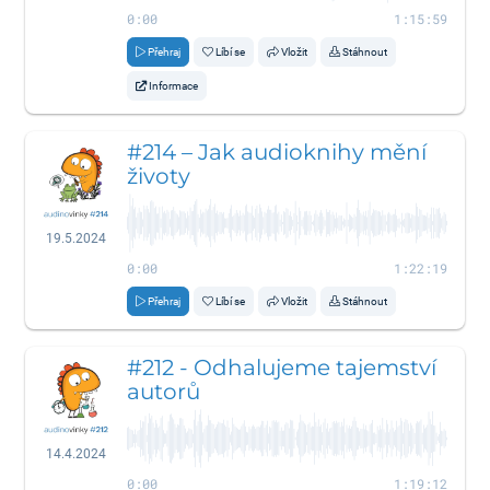
0:00
1:15:59
Přehraj
Líbí se
Vložit
Stáhnout
Informace
#214 – Jak audioknihy mění
životy
19.5.2024
0:00
1:22:19
Přehraj
Líbí se
Vložit
Stáhnout
#212 - Odhalujeme tajemství
autorů
14.4.2024
0:00
1:19:12