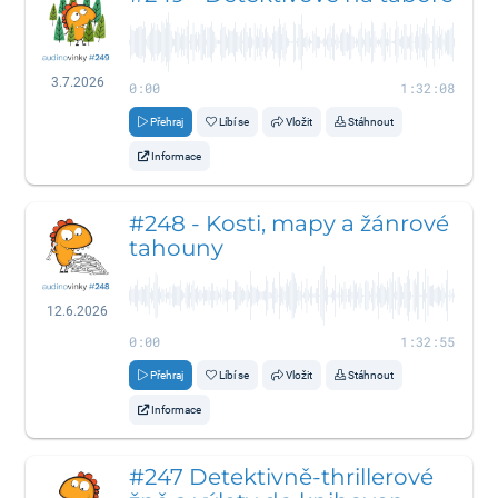
3.7.2026
0:00
1:32:08
Přehraj
Líbí se
Vložit
Stáhnout
Informace
#248 - Kosti, mapy a žánrové
tahouny
12.6.2026
0:00
1:32:55
Přehraj
Líbí se
Vložit
Stáhnout
Informace
#247 Detektivně-thrillerové