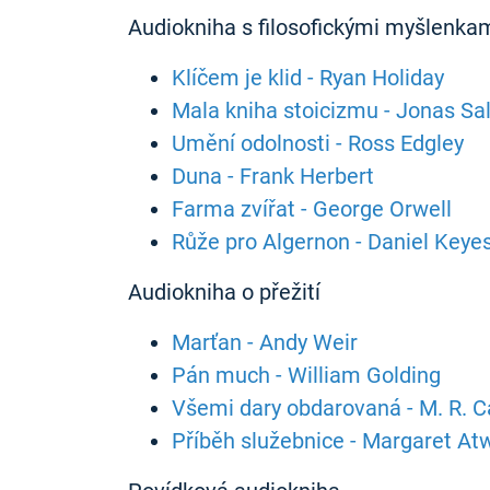
Audiokniha s filosofickými myšlenka
Klíčem je klid - Ryan Holiday
Mala kniha stoicizmu - Jonas Sa
Umění odolnosti - Ross Edgley
Duna - Frank Herbert
Farma zvířat - George Orwell
Růže pro Algernon - Daniel Keye
Audiokniha o přežití
Marťan - Andy Weir
Pán much - William Golding
Všemi dary obdarovaná - M. R. C
Příběh služebnice - Margaret A