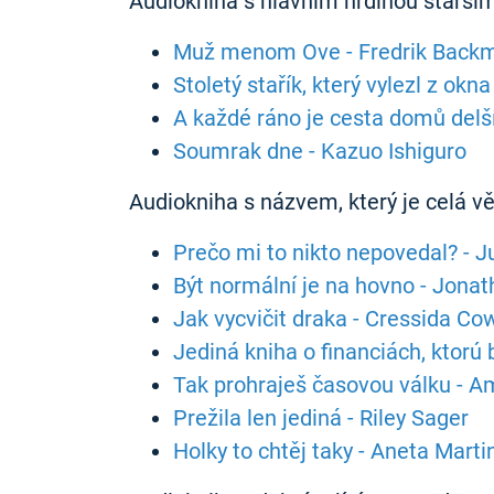
Audiokniha s hlavním hrdinou starším
Muž menom Ove - Fredrik Back
Stoletý stařík, který vylezl z ok
A každé ráno je cesta domů delší
Soumrak dne - Kazuo Ishiguro
Audiokniha s názvem, který je celá v
Prečo mi to nikto nepovedal? - J
Být normální je na hovno - Jona
Jak vycvičit draka - Cressida Cow
Jediná kniha o financiách, ktorú 
Tak prohraješ časovou válku - A
Prežila len jediná - Riley Sager
Holky to chtěj taky - Aneta Marti