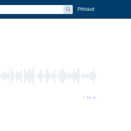
Přihlásit
hledat
1:54:51