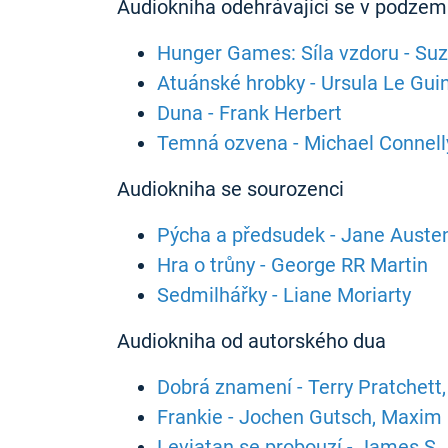
Audiokniha odehrávající se v podzem
Hunger Games: Síla vzdoru - Suz
Atuánské hrobky - Ursula Le Gui
Duna - Frank Herbert
Temná ozvena - Michael Connell
Audiokniha se sourozenci
Pýcha a předsudek - Jane Auste
Hra o trůny - George RR Martin
Sedmilhářky - Liane Moriarty
Audiokniha od autorského dua
Dobrá znamení - Terry Pratchett
Frankie - Jochen Gutsch, Maxim
Leviatan se probouzí - James S. 