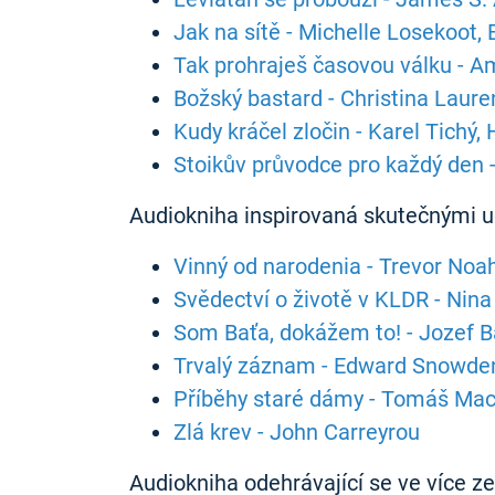
Jak na sítě - Michelle Losekoot,
Tak prohraješ časovou válku - A
Božský bastard - Christina Laure
Kudy kráčel zločin - Karel Tichý,
Stoikův průvodce pro každý den 
Audiokniha inspirovaná skutečnými 
Vinný od narodenia - Trevor Noa
Svědectví o životě v KLDR - Nina
Som Baťa, dokážem to! - Jozef 
Trvalý záznam - Edward Snowde
Příběhy staré dámy - Tomáš Ma
Zlá krev - John Carreyrou
Audiokniha odehrávající se ve více z