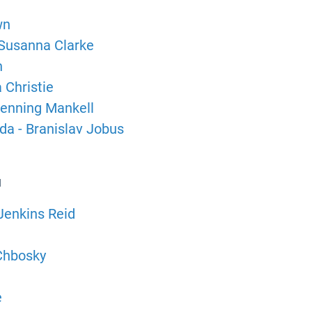
wn
 Susanna Clarke
h
 Christie
Henning Mankell
zda - Branislav Jobus
u
 Jenkins Reid
 Chbosky
e