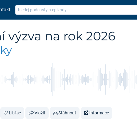
ntakt
í výzva na rok 2026
nky
Líbí se
Vložit
Stáhnout
Informace