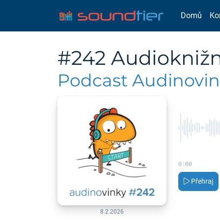
Domů
Ko
#242 Audioknižn
Podcast Audinovi
0:00
Přehraj
8.2.2026