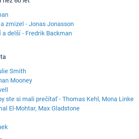
 než 60 let
man
na a zmizel - Jonas Jonasson
 a delší - Fredrik Backman
ěta
ulie Smith
than Mooney
ell
by ste si mali prečítať - Thomas Kehl, Mona Linke
mal El-Mohtar, Max Gladstone
nek