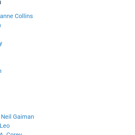
í
anne Collins
n
y
n
, Neil Gaiman
 Leo
A. Corey