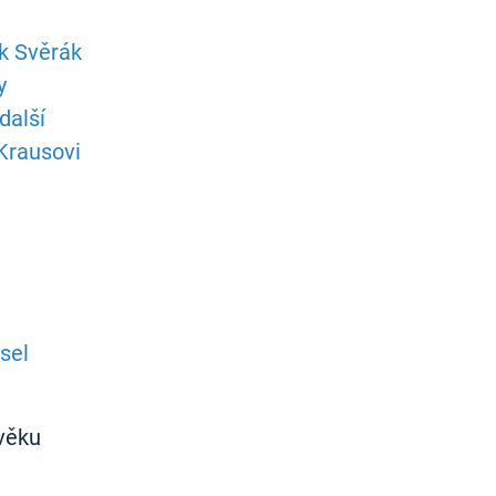
k Svěrák
y
další
 Krausovi
sel
ověku