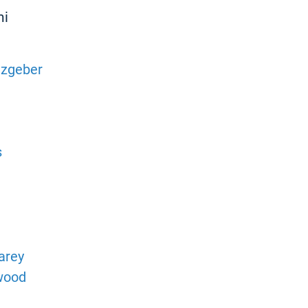
mi
lzgeber
s
arey
twood