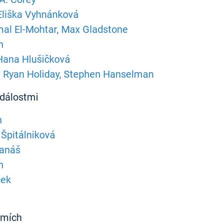
 Eliška Vyhnánková
mal El-Mohtar, Max Gladstone
n
 Hana Hlušičková
- Ryan Holiday, Stephen Hanselman
událostmi
h
 Špitálniková
Banáš
n
cek
emích