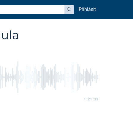
Přihlásit
hledat
cula
1:21:33