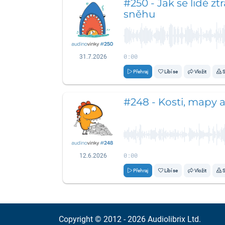
#250 - Jak se lidé zt
sněhu
0:00
31.7.2026
Přehraj
Líbí se
Vložit
S
#248 - Kosti, mapy 
0:00
12.6.2026
Přehraj
Líbí se
Vložit
S
Copyright © 2012 - 2026
Audiolibrix Ltd.