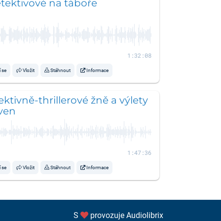
tektivové na táboře
1:32:08
í se
Vložit
Stáhnout
Informace
ktivně-thrillerové žně a výlety
ven
1:47:36
í se
Vložit
Stáhnout
Informace
S
provozuje
Audiolibrix