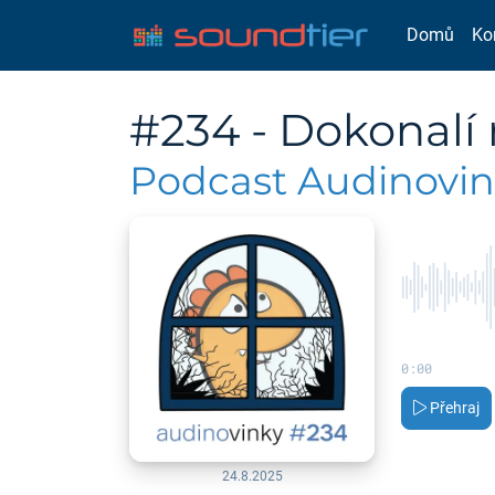
Domů
Ko
#234 - Dokonalí 
Podcast Audinovi
0:00
Přehraj
24.8.2025