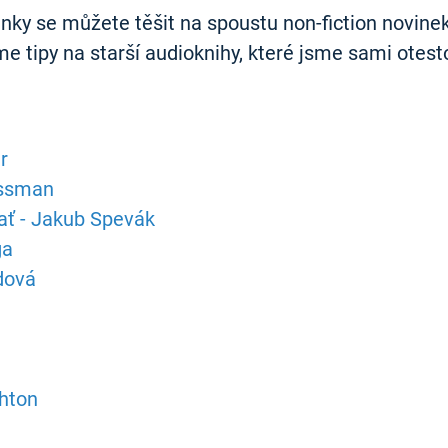
ky se můžete těšit na spoustu non-fiction novinek, a
me tipy na starší audioknihy, které jsme sami otesto
r
ressman
dať - Jakub Spevák
ga
dová
shton