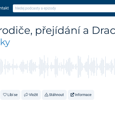
ntakt
rodiče, přejídání a Dra
nky
Líbí se
Vložit
Stáhnout
Informace