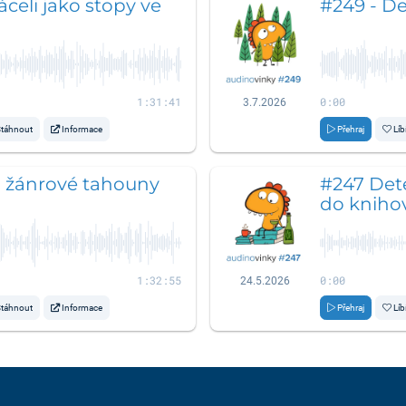
ráceli jako stopy ve
#249 - De
1:31:41
0:00
3.7.2026
táhnout
Informace
Přehraj
Líb
a žánrové tahouny
#247 Dete
do kniho
1:32:55
0:00
24.5.2026
táhnout
Informace
Přehraj
Líb