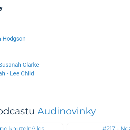
y
ia Hodgson
 Susanah Clarke
ah - Lee Child
podcastu
Audinovinky
po kouzelný les
#217 - Nez