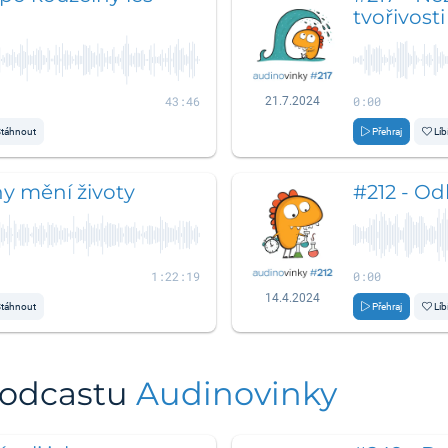
tvořivosti
43:46
0:00
21.7.2024
táhnout
Přehraj
Líb
hy mění životy
#212 - Od
1:22:19
0:00
14.4.2024
táhnout
Přehraj
Líb
podcastu
Audinovinky