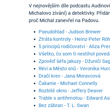
V nejnovějším díle podcastu Audinovin
Michalovo zívání) a detektivky. Přidá
proč Michal zanevřel na Padovu.
Pseudohlad - Judson Brewer
Ztráta kontroly - Heinz-Peter Röh
5 principů rodičovství - Aliza P
Všetko, čo som ti nestihol pove
Zpověď šéfa jakuzy - Džuniči Sa
Révi a Město snů - Veronika Hur
Dračí krev - Jana Moravcová
Čakanie - Michael Connelly
Rozbité okno - Jeffery Deaver
Trable s antihmotou - Edward A
Bez zábran - T. L. Swan