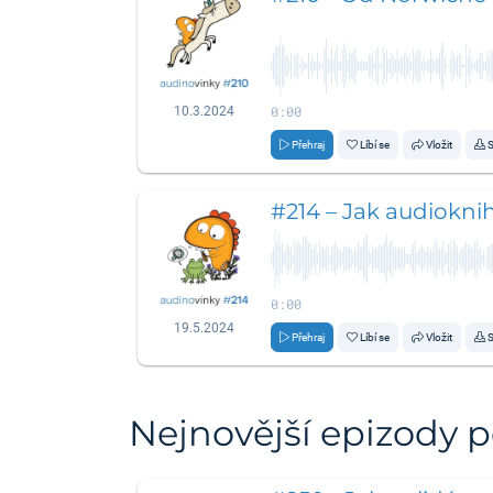
0:00
10.3.2024
Přehraj
Líbí se
Vložit
S
#214 – Jak audiokni
0:00
19.5.2024
Přehraj
Líbí se
Vložit
S
Nejnovější epizody 