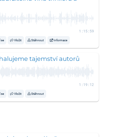
1:15:59
í se
Vložit
Stáhnout
Informace
halujeme tajemství autorů
1:19:12
í se
Vložit
Stáhnout