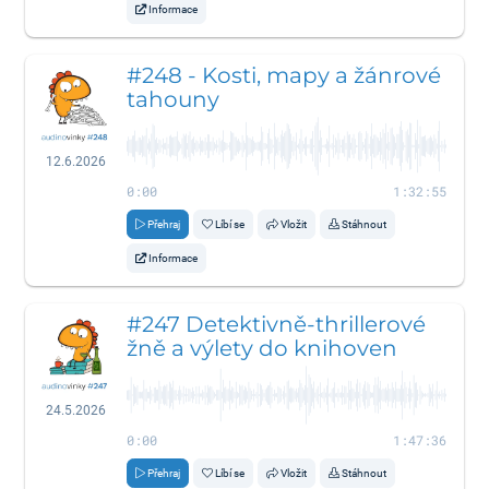
Informace
#248 - Kosti, mapy a žánrové
tahouny
12.6.2026
0:00
1:32:55
Přehraj
Líbí se
Vložit
Stáhnout
Informace
#247 Detektivně-thrillerové
žně a výlety do knihoven
24.5.2026
0:00
1:47:36
Přehraj
Líbí se
Vložit
Stáhnout