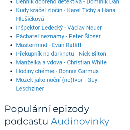
Denník dobrého detektíva - Dominik Dán
Kudy kráčel zločin - Karel Tichý a Hana
Hlušičková
Inšpektor Ledecký - Václav Neuer
Páchateľ neznámy - Peter Šloser
Mastermind - Evan Ratliff
Překupník na darknetu - Nick Bilton
Manželka a vdova - Christian White
Hodiny chémie - Bonnie Garmus
Mozek jako noční (ne)tvor - Guy
Leschziner
Populární epizody
podcastu
Audinovinky