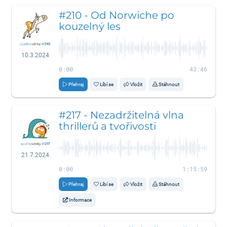
#210 - Od Norwiche po
kouzelný les
10.3.2024
0:00
43:46
Přehraj
Líbí se
Vložit
Stáhnout
#217 - Nezadržitelná vlna
thrillerů a tvořivosti
21.7.2024
0:00
1:15:59
Přehraj
Líbí se
Vložit
Stáhnout
Informace