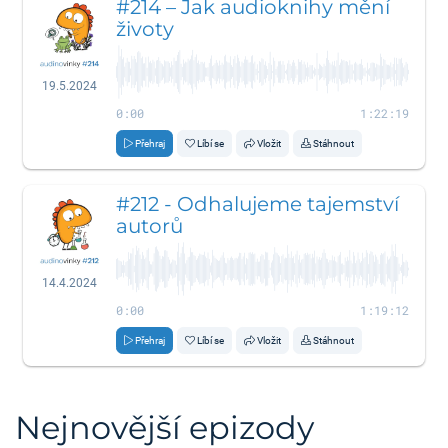
#214 – Jak audioknihy mění
životy
19.5.2024
0:00
1:22:19
Přehraj
Líbí se
Vložit
Stáhnout
#212 - Odhalujeme tajemství
autorů
14.4.2024
0:00
1:19:12
Přehraj
Líbí se
Vložit
Stáhnout
Nejnovější epizody