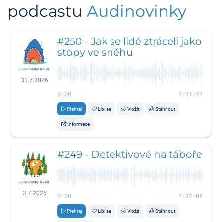
podcastu
Audinovinky
#250 - Jak se lidé ztráceli jako
stopy ve sněhu
31.7.2026
0:00
1:31:41
Přehraj
Líbí se
Vložit
Stáhnout
Informace
#249 - Detektivové na táboře
3.7.2026
0:00
1:32:08
Přehraj
Líbí se
Vložit
Stáhnout