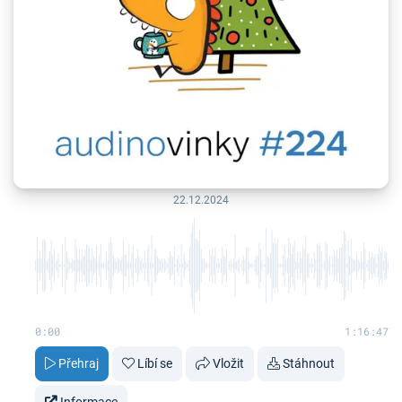
22.12.2024
0:00
1:16:47
Přehraj
Líbí se
Vložit
Stáhnout