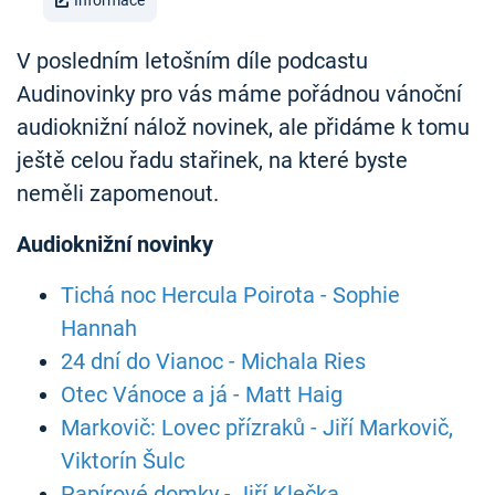
Informace
V posledním letošním díle podcastu
Audinovinky pro vás máme pořádnou vánoční
audioknižní nálož novinek, ale přidáme k tomu
ještě celou řadu stařinek, na které byste
neměli zapomenout.
Audioknižní novinky
Tichá noc Hercula Poirota - Sophie
Hannah
24 dní do Vianoc - Michala Ries
Otec Vánoce a já - Matt Haig
Markovič: Lovec přízraků - Jiří Markovič,
Viktorín Šulc
Papírové domky - Jiří Klečka