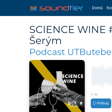
Domů
Ko
SCIENCE WINE #3
Šerým
Podcast UTButebe
0:00
Přehraj