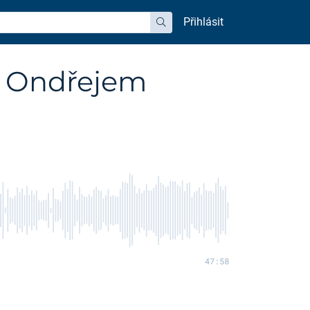
Přihlásit
hledat
s Ondřejem
47:58