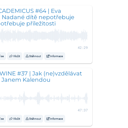
ADEMICUS #64 | Eva
: Nadané dítě nepotřebuje
otřebuje příležitosti
42:29
í se
Vložit
Stáhnout
Informace
WINE #37 | Jak (ne)vzdělávat
s Janem Kalendou
47:37
í se
Vložit
Stáhnout
Informace