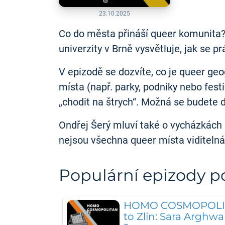
23.10.2025
Co do města přináší queer komunita?
univerzity v Brně vysvětluje, jak se 
V epizodě se dozvíte, co je queer geo
místa (např. parky, podniky nebo fest
„chodit na štrych“. Možná se budete 
Ondřej Šerý mluví také o vycházkách 
nejsou všechna queer místa viditeln
Populární epizody 
HOMO COSMOPOLITAN
to Zlín: Sara Arghw