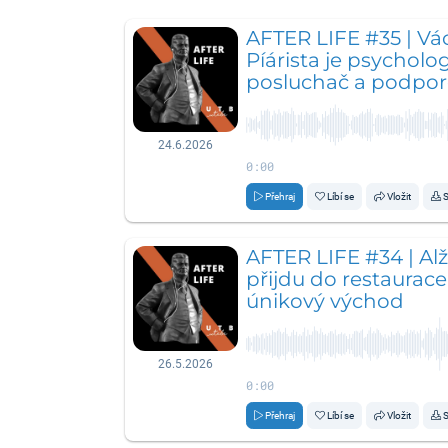
AFTER LIFE #35 | V
Píárista je psycholog
posluchač a podpor
24.6.2026
0:00
Přehraj
Líbí se
Vložit
S
AFTER LIFE #34 | Al
přijdu do restaurace
únikový východ
26.5.2026
0:00
Přehraj
Líbí se
Vložit
S