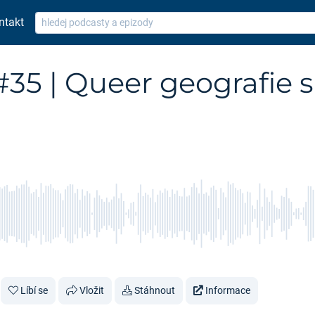
ntakt
5 | Queer geografie 
Líbí se
Vložit
Stáhnout
Informace