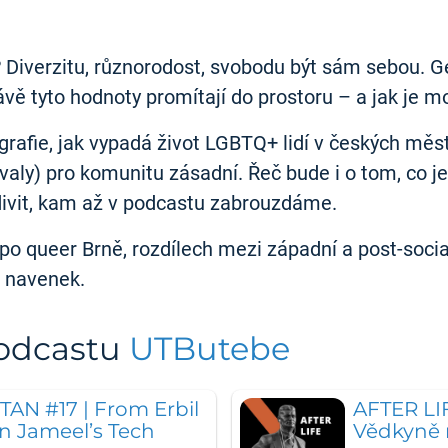
 Diverzitu, různorodost, svobodu být sám sebou. G
právě tyto hodnoty promítají do prostoru – a jak je
grafie, jak vypadá život LGBTQ+ lidí v českých měs
ivaly) pro komunitu zásadní. Řeč bude i o tom, co 
divit, kam až v podcastu zabrouzdáme.
po queer Brně, rozdílech mezi západní a post-social
á navenek.
podcastu
UTButebe
 #17 | From Erbil
AFTER LI
an Jameel’s Tech
Vědkyně n