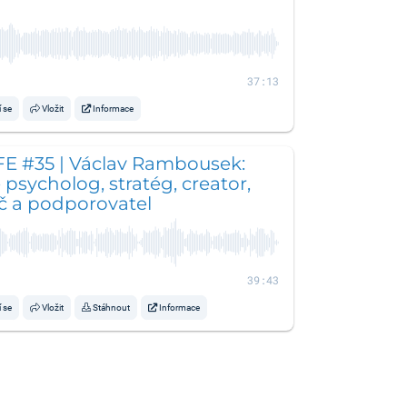
37:13
í se
Vložit
Informace
FE #35 | Václav Rambousek:
e psycholog, stratég, creator,
č a podporovatel
39:43
í se
Vložit
Stáhnout
Informace