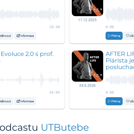
11.12.2025
20:40
0:00
táhnout
Informace
Přehraj
Líb
voluce 2.0 s prof.
AFTER LI
m
Píárista j
poslucha
24.6.2026
44:09
0:00
táhnout
Informace
Přehraj
Líb
podcastu
UTButebe