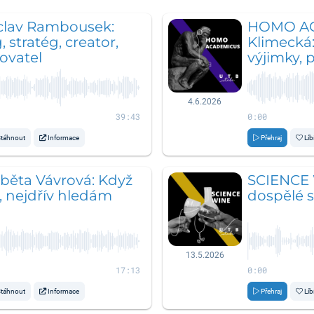
áclav Rambousek:
HOMO AC
, stratég, creator,
Klimecká
ovatel
výjimky, p
4.6.2026
39:43
0:00
táhnout
Informace
Přehraj
Líb
žběta Vávrová: Když
SCIENCE 
, nejdřív hledám
dospělé 
13.5.2026
17:13
0:00
táhnout
Informace
Přehraj
Líb