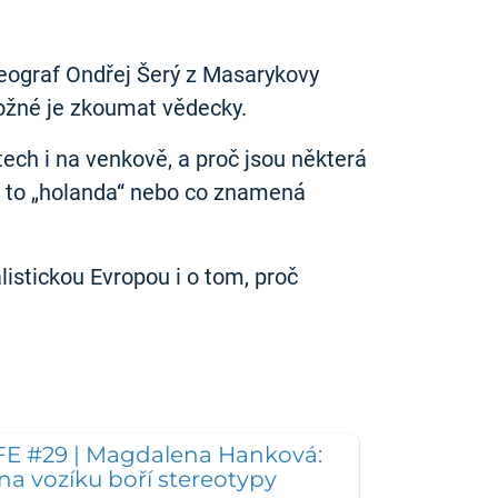
eograf Ondřej Šerý z Masarykovy
 možné je zkoumat vědecky.
tech i na venkově, a proč jsou některá
je to „holanda“ nebo co znamená
istickou Evropou i o tom, proč
FE #29 | Magdalena Hanková:
a vozíku boří stereotypy