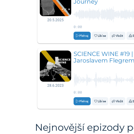
Journey
20.5.2025
0:00
Přehraj
Líbí se
Vložit
S
SCIENCE WINE #19 | E
Jaroslavem Flegre
28.6.2023
0:00
Přehraj
Líbí se
Vložit
S
Nejnovější epizody 