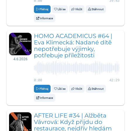
0:00
39:43
Přehraj
Líbí se
Vložit
Stáhnout
Informace
HOMO ACADEMICUS #64 |
Eva Klimecká: Nadané dítě
nepotřebuje výjimky,
potřebuje příležitosti
4.6.2026
0:00
42:29
Přehraj
Líbí se
Vložit
Stáhnout
Informace
AFTER LIFE #34 | Alžběta
Vávrová: Když přijdu do
restaurace, nejdřív hledám