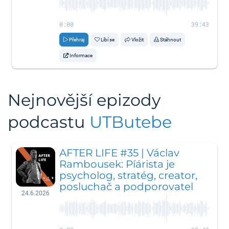
0:00
39:43
Přehraj
Líbí se
Vložit
Stáhnout
Informace
Nejnovější epizody
podcastu
UTButebe
AFTER LIFE #35 | Václav
Rambousek: Píárista je
psycholog, stratég, creator,
posluchač a podporovatel
24.6.2026