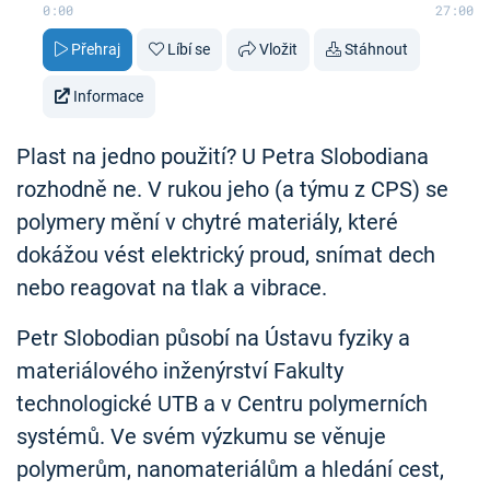
0:00
27:00
Přehraj
Líbí se
Vložit
Stáhnout
Informace
Plast na jedno použití? U Petra Slobodiana
rozhodně ne. V rukou jeho (a týmu z CPS) se
polymery mění v chytré materiály, které
dokážou vést elektrický proud, snímat dech
nebo reagovat na tlak a vibrace.
Petr Slobodian působí na Ústavu fyziky a
materiálového inženýrství Fakulty
technologické UTB a v Centru polymerních
systémů. Ve svém výzkumu se věnuje
polymerům, nanomateriálům a hledání cest,