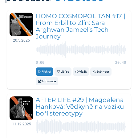
HOMO COSMOPOLITAN #17 |
From Erbil to Zlín: Sara
Arghwan Jameel’s Tech
Journey
20.5.2025
0:00
20:40
Přehraj
Líbí se
Vložit
Stáhnout
Informace
AFTER LIFE #29 | Magdalena
Hanková: Vědkyně na vozíku
boří stereotypy
11.12.2025