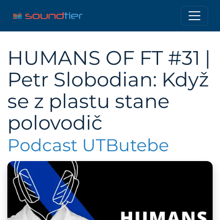
HUMANS OF FT #31 |
Petr Slobodian: Když
se z plastu stane
polovodič
Podcast UTButebe