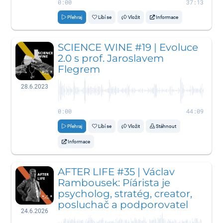
0:00
37:13
Přehraj
Líbí se
Vložit
Informace
SCIENCE WINE #19 | Evoluce
2.0 s prof. Jaroslavem
Flegrem
28.6.2023
0:00
44:09
Přehraj
Líbí se
Vložit
Stáhnout
Informace
AFTER LIFE #35 | Václav
Rambousek: Píárista je
psycholog, stratég, creator,
posluchač a podporovatel
24.6.2026