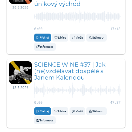
únikový východ
26.5.2026
0:00
17:13
Přehraj
Líbí se
Vložit
Stáhnout
Informace
SCIENCE WINE #37 | Jak
(ne)vzdělávat dospělé s
Janem Kalendou
13.5.2026
0:00
47:37
Přehraj
Líbí se
Vložit
Stáhnout
Informace