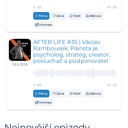
0:00
44:09
Přehraj
Líbí se
Vložit
Stáhnout
Informace
AFTER LIFE #35 | Václav
Rambousek: Píárista je
psycholog, stratég, creator,
posluchač a podporovatel
24.6.2026
0:00
39:43
Přehraj
Líbí se
Vložit
Stáhnout
Informace
Nejnovější epizody