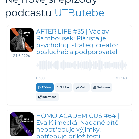
podcastu
UTButebe
AFTER LIFE #35 | Václav
Rambousek: Píárista je
psycholog, stratég, creator,
posluchač a podporovatel
24.6.2026
0:00
39:43
Přehraj
Líbí se
Vložit
Stáhnout
Informace
HOMO ACADEMICUS #64 |
Eva Klimecká: Nadané dítě
nepotřebuje výjimky,
potřebuje příležitosti