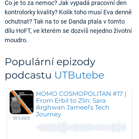
Co je to za nemoc? Jak vypadá pracovní den
kontrolorky kvality? Kolik toho musí Eva denně
ochutnat? Tak na to se Danda ptala v tomto
dílu HoFT, ve kterém se dozvíš nejedno životní
moudro.
Populární epizody
podcastu
UTButebe
HOMO COSMOPOLITAN #17 |
From Erbil to Zlín: Sara
Arghwan Jameel’s Tech
Journey
20.5.2025