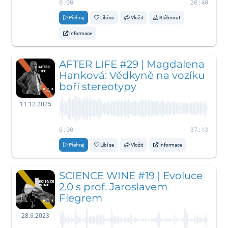
0:00
20:40
Přehraj
Líbí se
Vložit
Stáhnout
Informace
AFTER LIFE #29 | Magdalena
Hanková: Vědkyně na vozíku
boří stereotypy
11.12.2025
0:00
37:13
Přehraj
Líbí se
Vložit
Informace
SCIENCE WINE #19 | Evoluce
2.0 s prof. Jaroslavem
Flegrem
28.6.2023