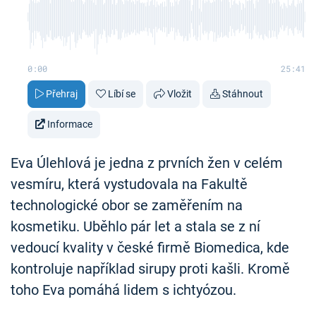
0:00
25:41
Přehraj
Líbí se
Vložit
Stáhnout
Informace
Eva Úlehlová je jedna z prvních žen v celém
vesmíru, která vystudovala na Fakultě
technologické obor se zaměřením na
kosmetiku. Uběhlo pár let a stala se z ní
vedoucí kvality v české firmě Biomedica, kde
kontroluje například sirupy proti kašli. Kromě
toho Eva pomáhá lidem s ichtyózou.