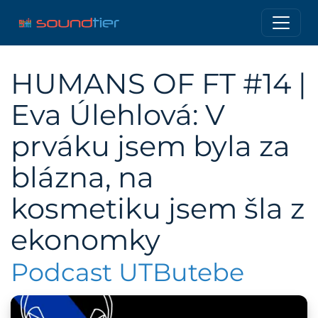
HUMANS OF FT #14 |
Eva Úlehlová: V
prváku jsem byla za
blázna, na
kosmetiku jsem šla z
ekonomky
Podcast UTButebe