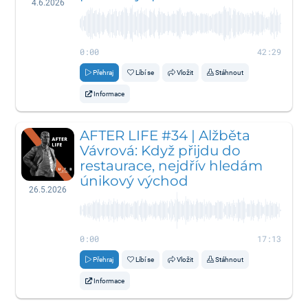
4.6.2026
0:00
42:29
Přehraj
Líbí se
Vložit
Stáhnout
Informace
AFTER LIFE #34 | Alžběta
Vávrová: Když přijdu do
restaurace, nejdřív hledám
únikový východ
26.5.2026
0:00
17:13
Přehraj
Líbí se
Vložit
Stáhnout
Informace