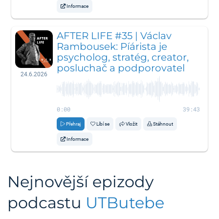
Informace
AFTER LIFE #35 | Václav
Rambousek: Píárista je
psycholog, stratég, creator,
posluchač a podporovatel
24.6.2026
0:00
39:43
Přehraj
Líbí se
Vložit
Stáhnout
Informace
Nejnovější epizody
podcastu
UTButebe