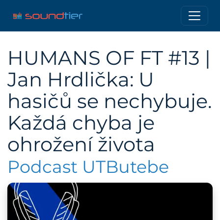
HUMANS OF FT #13 |
Jan Hrdlička: U
hasičů se nechybuje.
Každá chyba je
ohrožení života
Podcast UTButebe