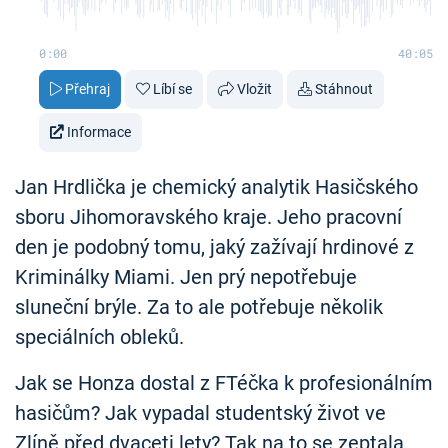
0:00
40:05
Přehraj
Líbí se
Vložit
Stáhnout
Informace
Jan Hrdlička je chemický analytik Hasičského
sboru Jihomoravského kraje. Jeho pracovní
den je podobný tomu, jaký zažívají hrdinové z
Kriminálky Miami. Jen prý nepotřebuje
sluneční brýle. Za to ale potřebuje několik
speciálních obleků.
Jak se Honza dostal z FTéčka k profesionálním
hasičům? Jak vypadal studentský život ve
Zlíně před dvaceti lety? Tak na to se zeptala