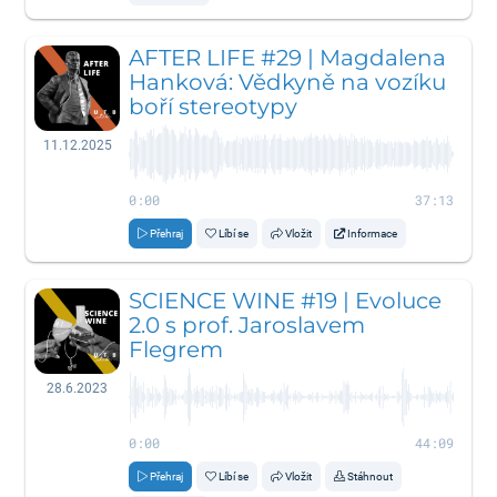
AFTER LIFE #29 | Magdalena
Hanková: Vědkyně na vozíku
boří stereotypy
11.12.2025
0:00
37:13
Přehraj
Líbí se
Vložit
Informace
SCIENCE WINE #19 | Evoluce
2.0 s prof. Jaroslavem
Flegrem
28.6.2023
0:00
44:09
Přehraj
Líbí se
Vložit
Stáhnout