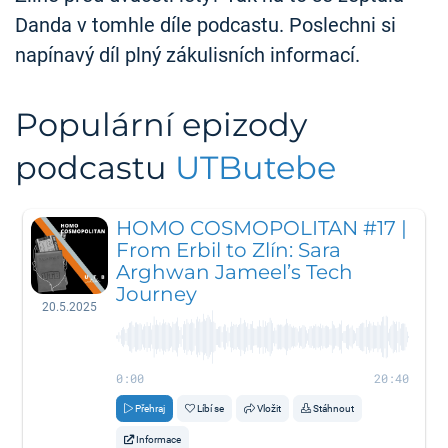
Danda v tomhle díle podcastu. Poslechni si
napínavý díl plný zákulisních informací.
Populární epizody
podcastu
UTButebe
HOMO COSMOPOLITAN #17 |
From Erbil to Zlín: Sara
Arghwan Jameel’s Tech
Journey
20.5.2025
0:00
20:40
Přehraj
Líbí se
Vložit
Stáhnout
Informace