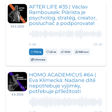
AFTER LIFE #35 | Václav
Rambousek: Píárista je
psycholog, stratég, creator,
posluchač a podporovatel
24.6.2026
0:00
39:43
Přehraj
Líbí se
Vložit
Stáhnout
Informace
HOMO ACADEMICUS #64 |
Eva Klimecká: Nadané dítě
nepotřebuje výjimky,
potřebuje příležitosti
4.6.2026