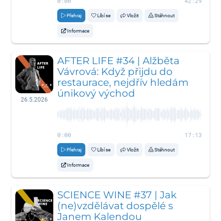
0:00
42:29
Přehraj
Líbí se
Vložit
Stáhnout
Informace
AFTER LIFE #34 | Alžběta
Vávrová: Když přijdu do
restaurace, nejdřív hledám
únikový východ
26.5.2026
0:00
17:13
Přehraj
Líbí se
Vložit
Stáhnout
Informace
SCIENCE WINE #37 | Jak
(ne)vzdělávat dospělé s
Janem Kalendou