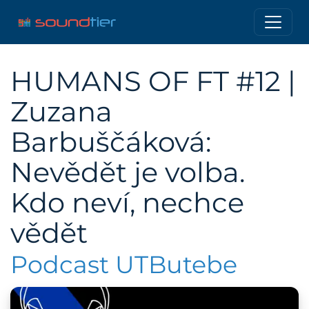
HUMANS OF FT #12 |
Zuzana
Barbuščáková:
Nevědět je volba.
Kdo neví, nechce
vědět
Podcast UTButebe