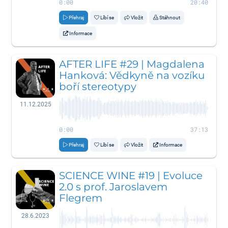
0:00
20:40
Přehraj
Líbí se
Vložit
Stáhnout
Informace
AFTER LIFE #29 | Magdalena
Hanková: Vědkyně na vozíku
boří stereotypy
11.12.2025
0:00
37:13
Přehraj
Líbí se
Vložit
Informace
SCIENCE WINE #19 | Evoluce
2.0 s prof. Jaroslavem
Flegrem
28.6.2023