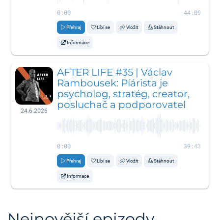
0:00
44:09
Přehraj
Líbí se
Vložit
Stáhnout
Informace
AFTER LIFE #35 | Václav
Rambousek: Píárista je
psycholog, stratég, creator,
posluchač a podporovatel
24.6.2026
0:00
39:43
Přehraj
Líbí se
Vložit
Stáhnout
Informace
Nejnovější epizody