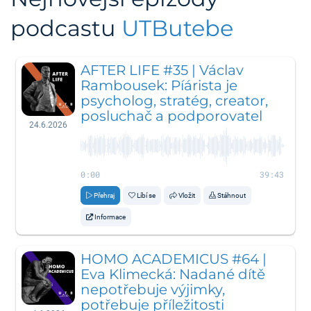
podcastu
UTButebe
AFTER LIFE #35 | Václav
Rambousek: Píárista je
psycholog, stratég, creator,
posluchač a podporovatel
24.6.2026
0:00
39:43
Přehraj
Líbí se
Vložit
Stáhnout
Informace
HOMO ACADEMICUS #64 |
Eva Klimecká: Nadané dítě
nepotřebuje výjimky,
potřebuje příležitosti