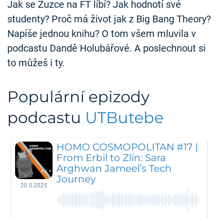
Jak se Zuzce na FT líbí? Jak hodnotí své
studenty? Proč má život jak z Big Bang Theory?
Napíše jednou knihu? O tom všem mluvila v
podcastu Dandě Holubářové. A poslechnout si
to můžeš i ty.
Populární epizody
podcastu
UTButebe
HOMO COSMOPOLITAN #17 |
From Erbil to Zlín: Sara
Arghwan Jameel’s Tech
Journey
20.5.2025