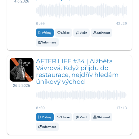
4.6.2026
0:00
42:29
Přehraj
Líbí se
Vložit
Stáhnout
Informace
AFTER LIFE #34 | Alžběta
Vávrová: Když přijdu do
restaurace, nejdřív hledám
únikový východ
26.5.2026
0:00
17:13
Přehraj
Líbí se
Vložit
Stáhnout
Informace