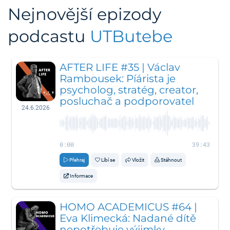
Nejnovější epizody
podcastu
UTButebe
AFTER LIFE #35 | Václav
Rambousek: Píárista je
psycholog, stratég, creator,
posluchač a podporovatel
24.6.2026
0:00
39:43
Přehraj
Líbí se
Vložit
Stáhnout
Informace
HOMO ACADEMICUS #64 |
Eva Klimecká: Nadané dítě
nepotřebuje výjimky,