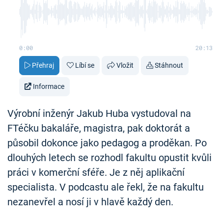
0:00
20:13
Přehraj
Líbí se
Vložit
Stáhnout
Informace
Výrobní inženýr Jakub Huba vystudoval na
FTéčku bakaláře, magistra, pak doktorát a
působil dokonce jako pedagog a proděkan. Po
dlouhých letech se rozhodl fakultu opustit kvůli
práci v komerční sféře. Je z něj aplikační
specialista. V podcastu ale řekl, že na fakultu
nezanevřel a nosí ji v hlavě každý den.