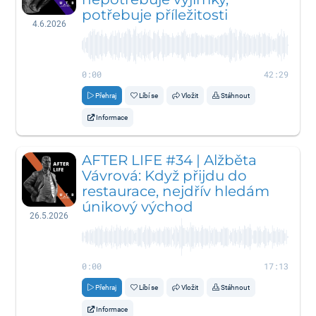
potřebuje příležitosti
4.6.2026
0:00
42:29
Přehraj
Líbí se
Vložit
Stáhnout
Informace
AFTER LIFE #34 | Alžběta
Vávrová: Když přijdu do
restaurace, nejdřív hledám
únikový východ
26.5.2026
0:00
17:13
Přehraj
Líbí se
Vložit
Stáhnout
Informace