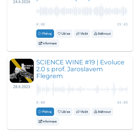
24.6.2026
0:00
39:43
Přehraj
Líbí se
Vložit
Stáhnout
Informace
SCIENCE WINE #19 | Evoluce
2.0 s prof. Jaroslavem
Flegrem
28.6.2023
0:00
44:09
Přehraj
Líbí se
Vložit
Stáhnout
Informace