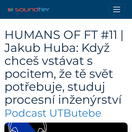
HUMANS OF FT #11 |
Jakub Huba: Když
chceš vstávat s
pocitem, že tě svět
potřebuje, studuj
procesní inženýrství
Podcast UTButebe