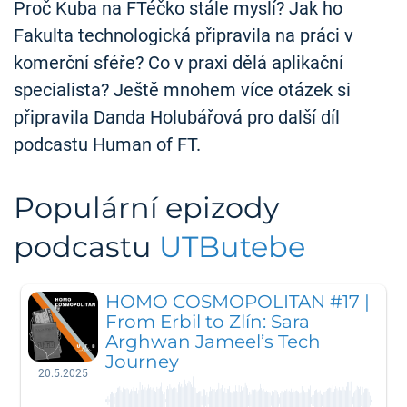
Proč Kuba na FTéčko stále myslí? Jak ho
Fakulta technologická připravila na práci v
komerční sféře? Co v praxi dělá aplikační
specialista? Ještě mnohem více otázek si
připravila Danda Holubářová pro další díl
podcastu Human of FT.
Populární epizody
podcastu
UTButebe
HOMO COSMOPOLITAN #17 |
From Erbil to Zlín: Sara
Arghwan Jameel’s Tech
Journey
20.5.2025