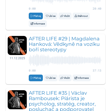
0:00
20:40
Přehraj
Líbí se
Vložit
Stáhnout
Informace
AFTER LIFE #29 | Magdalena
Hanková: Vědkyně na vozíku
boří stereotypy
11.12.2025
0:00
37:13
Přehraj
Líbí se
Vložit
Informace
AFTER LIFE #35 | Václav
Rambousek: Píárista je
psycholog, stratég, creator,
posluchač a podporovatel