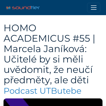
HOMO
ACADEMICUS #55 |
Marcela Janíková:
Učitelé by si měli
uvědomit, že neučí
předměty, ale děti
Podcast UTButebe