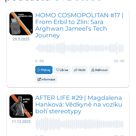
HOMO COSMOPOLITAN #17 |
From Erbil to Zlín: Sara
Arghwan Jameel’s Tech
Journey
20.5.2025
0:00
20:40
Přehraj
Líbí se
Vložit
Stáhnout
Informace
AFTER LIFE #29 | Magdalena
Hanková: Vědkyně na vozíku
boří stereotypy
11.12.2025