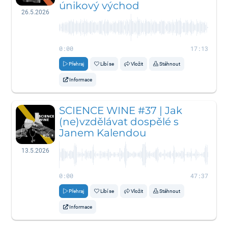
únikový východ
26.5.2026
0:00
17:13
Přehraj
Líbí se
Vložit
Stáhnout
Informace
SCIENCE WINE #37 | Jak
(ne)vzdělávat dospělé s
Janem Kalendou
13.5.2026
0:00
47:37
Přehraj
Líbí se
Vložit
Stáhnout
Informace