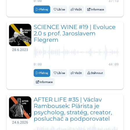
0:00
37:13
Přehraj
Líbí se
Vložit
Informace
SCIENCE WINE #19 | Evoluce
2.0 s prof. Jaroslavem
Flegrem
28.6.2023
0:00
44:09
Přehraj
Líbí se
Vložit
Stáhnout
Informace
AFTER LIFE #35 | Václav
Rambousek: Píárista je
psycholog, stratég, creator,
posluchač a podporovatel
24.6.2026