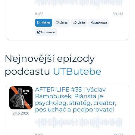
0:00
39:43
Přehraj
Líbí se
Vložit
Stáhnout
Informace
Nejnovější epizody
podcastu
UTButebe
AFTER LIFE #35 | Václav
Rambousek: Píárista je
psycholog, stratég, creator,
posluchač a podporovatel
24.6.2026
0:00
39:43