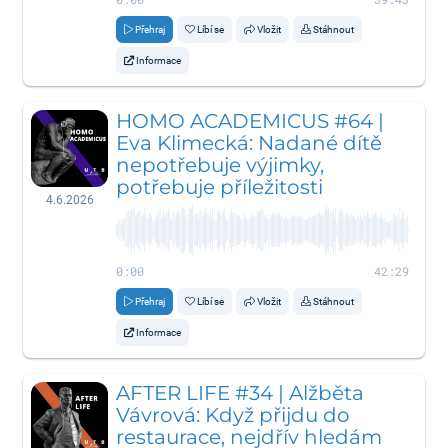
Přehraj
Líbí se
Vložit
Stáhnout
Informace
HOMO ACADEMICUS #64 |
Eva Klimecká: Nadané dítě
nepotřebuje výjimky,
potřebuje příležitosti
4.6.2026
0:00
42:29
Přehraj
Líbí se
Vložit
Stáhnout
Informace
AFTER LIFE #34 | Alžběta
Vávrová: Když přijdu do
restaurace, nejdřív hledám