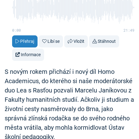
0:00
21:49
Přehraj
Líbí se
Vložit
Stáhnout
Informace
S novým rokem přichází i nový díl Homo
Academicus, do kterého si naše moderátorské
duo Lea s Rasťou pozvali Marcelu Janíkovou z
Fakulty humanitních studií. Ačkoliv ji studium a
životní cesty nasměrovaly do Brna, jako
správná zlínská rodačka se do svého rodného
města vrátila, aby mohla kormidlovat Ústav
školní pedagogiky.