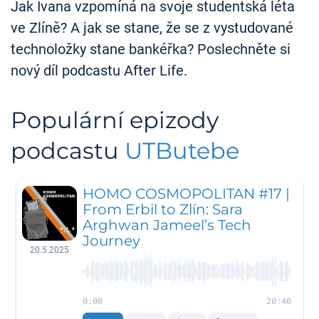
Jak Ivana vzpomíná na svoje studentská léta
ve Zlíně? A jak se stane, že se z vystudované
technoložky stane bankéřka? Poslechněte si
nový díl podcastu After Life.
Populární epizody
podcastu
UTButebe
HOMO COSMOPOLITAN #17 |
From Erbil to Zlín: Sara
Arghwan Jameel’s Tech
Journey
20.5.2025
0:00
20:40