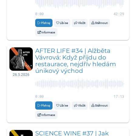
0:00
42:29
Přehraj
Líbí se
Vložit
Stáhnout
Informace
AFTER LIFE #34 | Alžběta
Vávrová: Když přijdu do
restaurace, nejdřív hledám
únikový východ
26.5.2026
0:00
17:13
Přehraj
Líbí se
Vložit
Stáhnout
Informace
SCIENCE WINE #37 | Jak