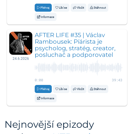
Přehraj
Líbí se
Vložit
Stáhnout
Informace
AFTER LIFE #35 | Václav
Rambousek: Píárista je
psycholog, stratég, creator,
posluchač a podporovatel
24.6.2026
0:00
39:43
Přehraj
Líbí se
Vložit
Stáhnout
Informace
Nejnovější epizody