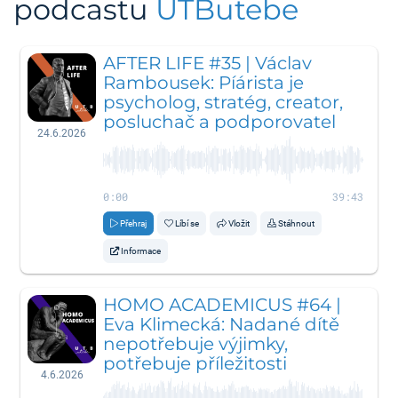
podcastu
UTButebe
AFTER LIFE #35 | Václav
Rambousek: Píárista je
psycholog, stratég, creator,
posluchač a podporovatel
24.6.2026
0:00
39:43
Přehraj
Líbí se
Vložit
Stáhnout
Informace
HOMO ACADEMICUS #64 |
Eva Klimecká: Nadané dítě
nepotřebuje výjimky,
potřebuje příležitosti
4.6.2026