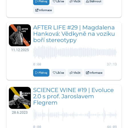
Přehraj
Líbí se
Vložit
Stáhnout
Informace
AFTER LIFE #29 | Magdalena
Hanková: Vědkyně na vozíku
boří stereotypy
11.12.2025
0:00
37:13
Přehraj
Líbí se
Vložit
Informace
SCIENCE WINE #19 | Evoluce
2.0 s prof. Jaroslavem
Flegrem
28.6.2023
0:00
44:09