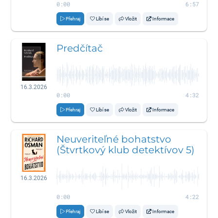
0:00
6:57
Přehraj
Líbí se
Vložit
Informace
Predčítač
16.3.2026
0:00
4:32
Přehraj
Líbí se
Vložit
Informace
Neuveriteľné bohatstvo
(Štvrtkový klub detektívov 5)
16.3.2026
0:00
4:22
Přehraj
Líbí se
Vložit
Informace