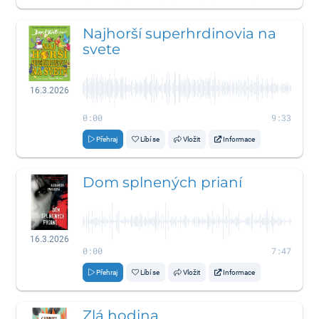
Najhorší superhrdinovia na
svete
16.3.2026
0:00
9:33
Přehraj
Líbí se
Vložit
Informace
Dom splnených prianí
16.3.2026
0:00
7:47
Přehraj
Líbí se
Vložit
Informace
Zlá hodina