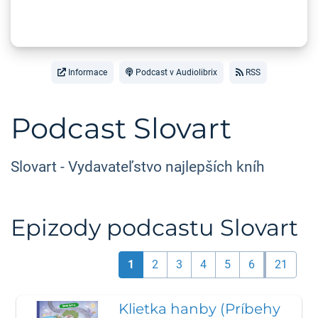
Informace
Podcast v Audiolibrix
RSS
Podcast Slovart
Slovart - Vydavateľstvo najlepších kníh
Epizody podcastu Slovart
1
2
3
4
5
6
21
Klietka hanby (Príbehy