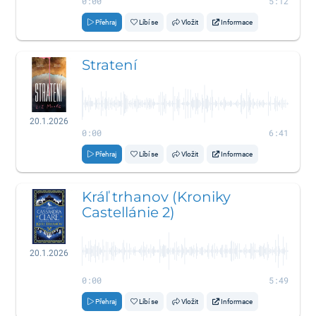
0:00
5:12
Přehraj
Líbí se
Vložit
Informace
Stratení
20.1.2026
0:00
6:41
Přehraj
Líbí se
Vložit
Informace
Kráľ trhanov (Kroniky
Castellánie 2)
20.1.2026
0:00
5:49
Přehraj
Líbí se
Vložit
Informace