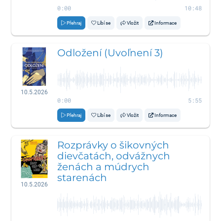
0:00
10:48
Přehraj
Líbí se
Vložit
Informace
Odložení (Uvoľnení 3)
10.5.2026
0:00
5:55
Přehraj
Líbí se
Vložit
Informace
Rozprávky o šikovných
dievčatách, odvážnych
ženách a múdrych
starenách
10.5.2026