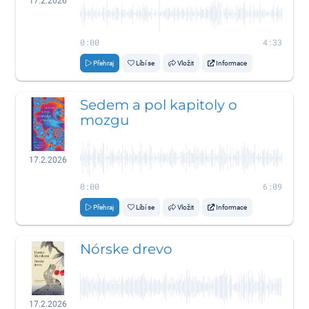
17.2.2026
0:00
4:33
Přehraj
Líbí se
Vložit
Informace
Sedem a pol kapitoly o
mozgu
17.2.2026
0:00
6:09
Přehraj
Líbí se
Vložit
Informace
Nórske drevo
17.2.2026