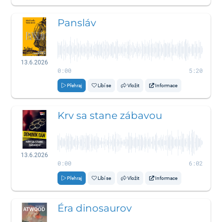
Pansláv
13.6.2026
0:00
5:20
Přehraj
Líbí se
Vložit
Informace
Krv sa stane zábavou
13.6.2026
0:00
6:02
Přehraj
Líbí se
Vložit
Informace
Éra dinosaurov