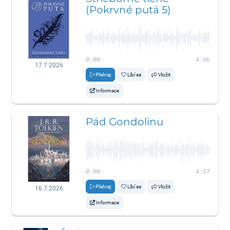
(Pokrvné putá 5)
0:00
4:46
17.7.2026
Přehraj
Líbí se
Vložit
Informace
Pád Gondolinu
0:00
4:37
Přehraj
Líbí se
Vložit
16.7.2026
Informace