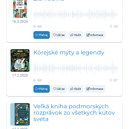
16.3.2026
0:00
9:58
Přehraj
Líbí se
Vložit
Informace
Kórejské mýty a legendy
17.2.2026
0:00
5:07
Přehraj
Líbí se
Vložit
Informace
Veľká kniha podmorských
rozprávok zo všetkých kútov
sveta