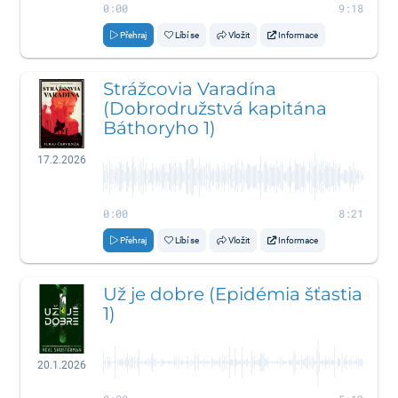
0:00
9:18
Přehraj
Líbí se
Vložit
Informace
Strážcovia Varadína
(Dobrodružstvá kapitána
Báthoryho 1)
17.2.2026
0:00
8:21
Přehraj
Líbí se
Vložit
Informace
Už je dobre (Epidémia šťastia
1)
20.1.2026