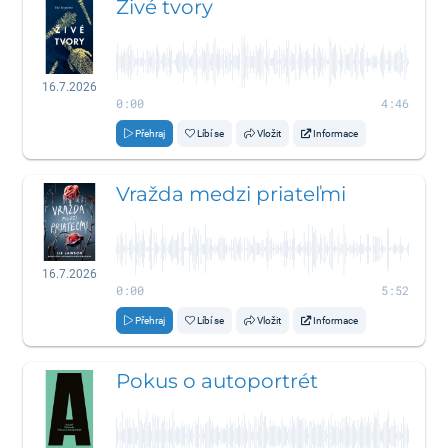
Živé tvory
16.7.2026
0:00
4:46
Přehraj
Líbí se
Vložit
Informace
Vražda medzi priateľmi
16.7.2026
0:00
5:52
Přehraj
Líbí se
Vložit
Informace
Pokus o autoportrét