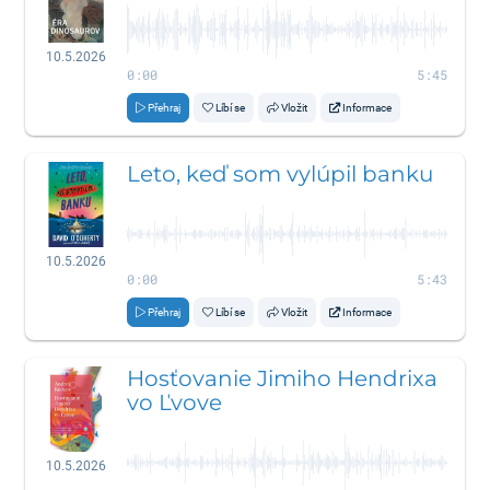
10.5.2026
0:00
5:45
Přehraj
Líbí se
Vložit
Informace
Leto, keď som vylúpil banku
10.5.2026
0:00
5:43
Přehraj
Líbí se
Vložit
Informace
Hosťovanie Jimiho Hendrixa
vo Ľvove
10.5.2026