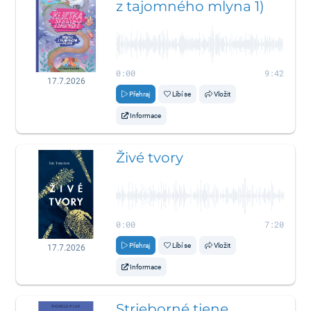
z tajomného mlyna 1)
0:00
9:42
17.7.2026
Přehraj
Líbí se
Vložit
Informace
Živé tvory
0:00
7:20
Přehraj
Líbí se
Vložit
17.7.2026
Informace
Strieborné tiene