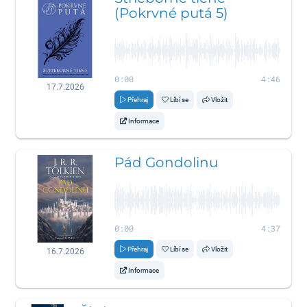
(Pokrvné putá 5)
0:00
4:46
17.7.2026
Přehraj
Líbí se
Vložit
Informace
Pád Gondolinu
0:00
4:37
Přehraj
Líbí se
Vložit
16.7.2026
Informace