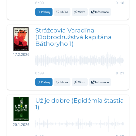
0:00
9:18
Přehraj
Líbí se
Vložit
Informace
Strážcovia Varadína
(Dobrodružstvá kapitána
Báthoryho 1)
17.2.2026
0:00
8:21
Přehraj
Líbí se
Vložit
Informace
Už je dobre (Epidémia šťastia
1)
20.1.2026