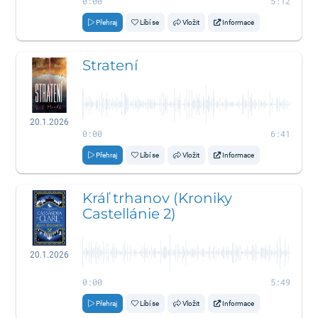
0:00
5:12
Přehraj
Líbí se
Vložit
Informace
Stratení
20.1.2026
0:00
6:41
Přehraj
Líbí se
Vložit
Informace
Kráľ trhanov (Kroniky
Castellánie 2)
20.1.2026
0:00
5:49
Přehraj
Líbí se
Vložit
Informace