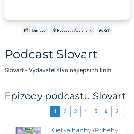
Informace
Podcast v Audiolibrix
RSS
Podcast Slovart
Slovart - Vydavateľstvo najlepších kníh
Epizody podcastu Slovart
1
2
3
4
5
6
21
Klietka hanby (Príbehy