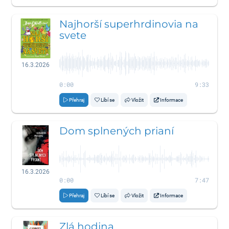
Najhorší superhrdinovia na
svete
16.3.2026
0:00
9:33
Přehraj
Líbí se
Vložit
Informace
Dom splnených prianí
16.3.2026
0:00
7:47
Přehraj
Líbí se
Vložit
Informace
Zlá hodina