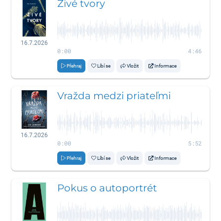
Živé tvory
16.7.2026
0:00
4:46
Přehraj
Líbí se
Vložit
Informace
Vražda medzi priateľmi
16.7.2026
0:00
5:52
Přehraj
Líbí se
Vložit
Informace
Pokus o autoportrét