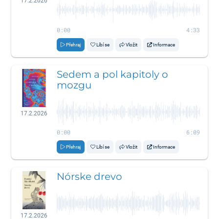
17.2.2026
0:00
4:33
Přehraj
Líbí se
Vložit
Informace
Sedem a pol kapitoly o
mozgu
17.2.2026
0:00
6:09
Přehraj
Líbí se
Vložit
Informace
Nórske drevo
17.2.2026