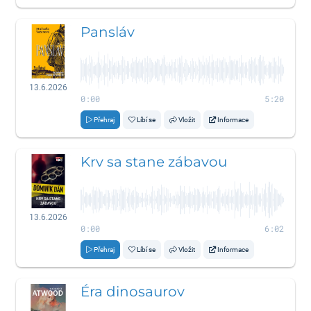
Pansláv
13.6.2026
0:00
5:20
Přehraj
Líbí se
Vložit
Informace
Krv sa stane zábavou
13.6.2026
0:00
6:02
Přehraj
Líbí se
Vložit
Informace
Éra dinosaurov