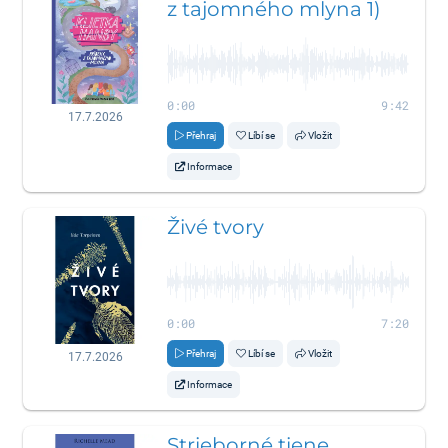
z tajomného mlyna 1)
0:00
9:42
17.7.2026
Přehraj
Líbí se
Vložit
Informace
Živé tvory
0:00
7:20
Přehraj
Líbí se
Vložit
17.7.2026
Informace
Strieborné tiene