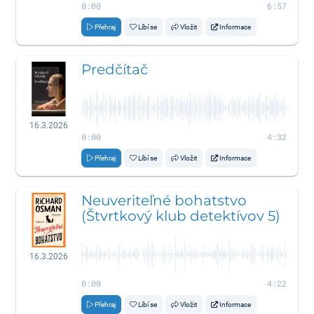
0:00
6:57
Přehraj
Líbí se
Vložit
Informace
Predčítač
16.3.2026
0:00
4:32
Přehraj
Líbí se
Vložit
Informace
Neuveriteľné bohatstvo
(Štvrtkový klub detektívov 5)
16.3.2026
0:00
4:22
Přehraj
Líbí se
Vložit
Informace