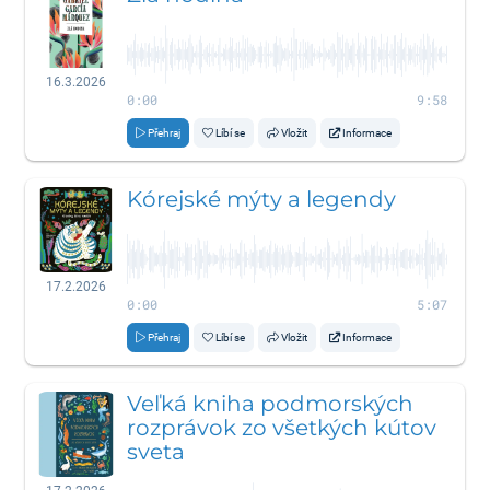
16.3.2026
0:00
9:58
Přehraj
Líbí se
Vložit
Informace
Kórejské mýty a legendy
17.2.2026
0:00
5:07
Přehraj
Líbí se
Vložit
Informace
Veľká kniha podmorských
rozprávok zo všetkých kútov
sveta