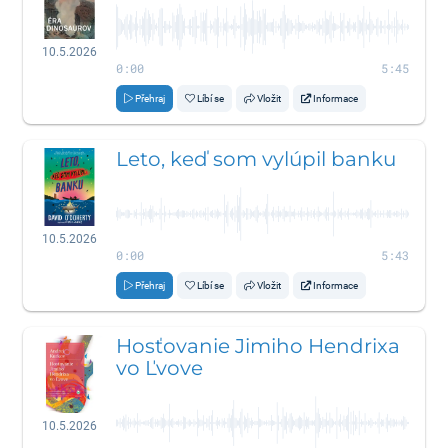
10.5.2026
0:00
5:45
Přehraj
Líbí se
Vložit
Informace
Leto, keď som vylúpil banku
10.5.2026
0:00
5:43
Přehraj
Líbí se
Vložit
Informace
Hosťovanie Jimiho Hendrixa
vo Ľvove
10.5.2026