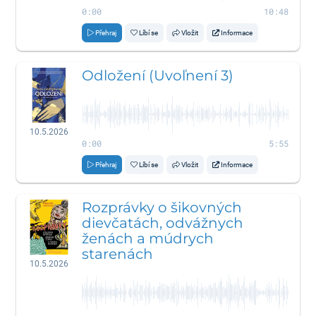
0:00
10:48
Přehraj
Líbí se
Vložit
Informace
Odložení (Uvoľnení 3)
10.5.2026
0:00
5:55
Přehraj
Líbí se
Vložit
Informace
Rozprávky o šikovných
dievčatách, odvážnych
ženách a múdrych
starenách
10.5.2026