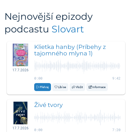
Nejnovější epizody
podcastu
Slovart
Klietka hanby (Príbehy z
tajomného mlyna 1)
17.7.2026
0:00
9:42
Přehraj
Líbí se
Vložit
Informace
Živé tvory
17.7.2026
0:00
7:20