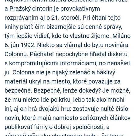
a Pražský cintorín je provokatívnym
rozprávaním aj o 21. storočí. Pri čítaní tejto
knihy platí: čím bizarnejšie sú denné správy,
tým lepšie vidieť, kde to vlastne žijeme. Miláno
6. jún 1992. Niekto sa vlámal do bytu novinára
Colonnu. Páchateľ nepochybne hľadal disketu
s kompromitujúcimi informáciami, no nenašiel
ju. Colonna nie je nijaký zelenáč a háklivý
materiál ukryl na miesto, ktoré považuje za
bezpečné. Bezpečné, lenže dokedy? Je možné,
že mu niekto ide po krku, lebo tak ako mnohí
iní, aj on hrá dvojakú hru: zostavuje nulté číslo
novín, ktoré majú namiesto serióznych článkov
publikovať fámy o dobrej spoločnosti, a