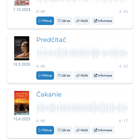
7.10.2024
0:00
4:43
Přehraj
Líbí se
Vložit
Informace
Predčítač
16.3.2026
0:00
4:32
Přehraj
Líbí se
Vložit
Informace
Čakanie
15.4.2025
0:00
6:17
Přehraj
Líbí se
Vložit
Informace