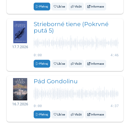
Přehraj
Líbí se
Vložit
Informace
Strieborné tiene (Pokrvné
putá 5)
17.7.2026
0:00
4:46
Přehraj
Líbí se
Vložit
Informace
Pád Gondolinu
16.7.2026
0:00
4:37
Přehraj
Líbí se
Vložit
Informace