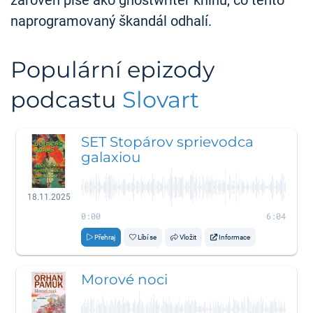
zároveň píše ako ghostwriter knihu, čo tento
naprogramovaný škandál odhalí.
Populární epizody
podcastu
Slovart
SET Stopárov sprievodca
galaxiou
18.11.2025
0:00
6:04
Přehraj
Líbí se
Vložit
Informace
Morové noci