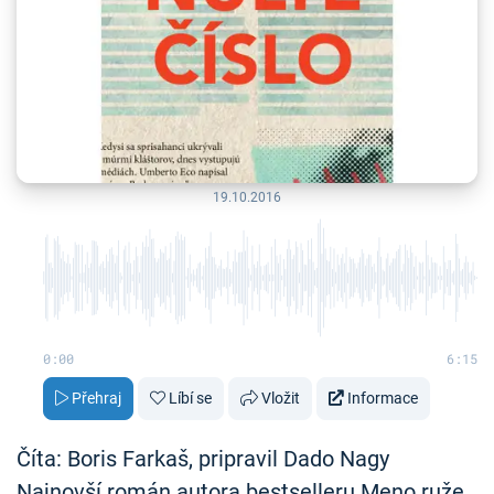
19.10.2016
0:00
6:15
Přehraj
Líbí se
Vložit
Informace
Číta: Boris Farkaš, pripravil Dado Nagy
Najnovší román autora bestselleru Meno ruže