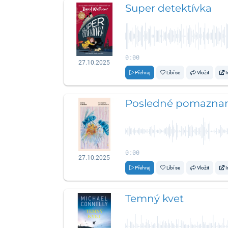
Super detektívka
0:00
27.10.2025
Přehraj
Líbí se
Vložit
I
Posledné pomaznan
0:00
27.10.2025
Přehraj
Líbí se
Vložit
I
Temný kvet