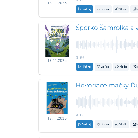
18.11.2025
Přehraj
Líbí se
Vložit
I
Šporko Šamrolka a v
0:00
18.11.2025
Přehraj
Líbí se
Vložit
I
Hovoriace mačky Ď
0:00
18.11.2025
Přehraj
Líbí se
Vložit
I