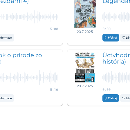
iezdami 4)
Legendár
5:08
0:00
23.7.2025
nformace
Přehraj
Líb
ok o prírode zo
Úctyhodn
a
história)
23.7.2025
5:16
0:00
nformace
Přehraj
Líb