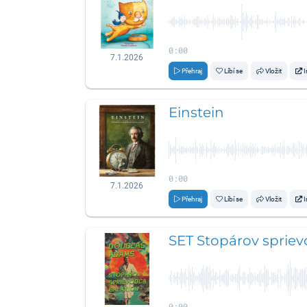
0:00
7.1.2026
Přehraj
Líbí se
Vložit
I
Einstein
0:00
7.1.2026
Přehraj
Líbí se
Vložit
I
SET Stopárov spriev
0:00