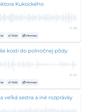
oktora Kukockého
5:38
í se
Vložit
Informace
še kosti do polnočnej pôdy
8:23
í se
Vložit
Informace
a veľká sestra a iné rozprávky