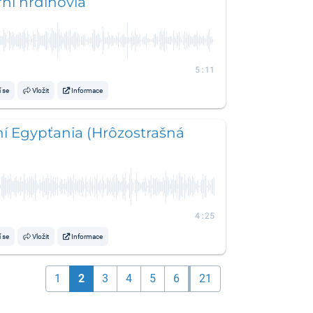
ni hrdinovia
5:11
í se
Vložit
Informace
í Egypťania (Hrôzostrašná
4:25
í se
Vložit
Informace
1
2
3
4
5
6
21