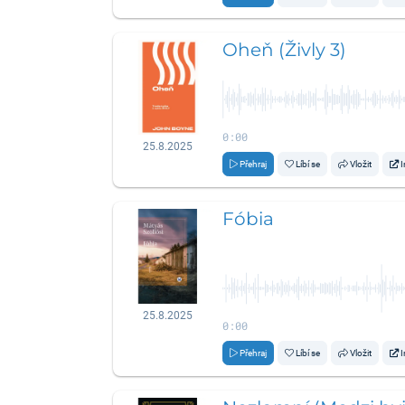
Oheň (Živly 3)
0:00
25.8.2025
Přehraj
Líbí se
Vložit
I
Fóbia
25.8.2025
0:00
Přehraj
Líbí se
Vložit
I