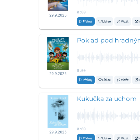
0:00
29.9.2025
Přehraj
Líbí se
Vložit
I
Poklad pod hradn
0:00
29.9.2025
Přehraj
Líbí se
Vložit
I
Kukučka za uchom
0:00
29.9.2025
Přehraj
Líbí se
Vložit
I