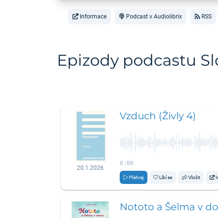
Informace
Podcast v Audiolibrix
RSS
Epizody podcastu Sl
Vzduch (Živly 4)
0:00
20.1.2026
Přehraj
Líbí se
Vložit
I
Nototo a Šelma v d