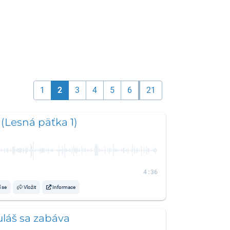
1
2
3
4
5
6
21
(Lesná päťka 1)
4:36
í se
Vložit
Informace
láš sa zabáva