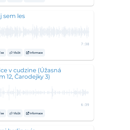
j sem les
7:38
í se
Vložit
Informace
ce v cudzine (Úžasná
 12, Čarodejky 3)
6:39
í se
Vložit
Informace