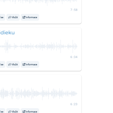
7:58
í se
Vložit
Informace
idieku
6:34
í se
Vložit
Informace
6:23
í se
Vložit
Informace