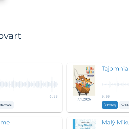
ovart
Tajomnia 
6:38
0:00
7.1.2026
nformace
Přehraj
Líb
ome
Malý Miku