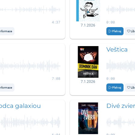
4:37
0:00
7.1.2026
nformace
Přehraj
Líb
Veštica
7:08
0:00
7.1.2026
nformace
Přehraj
Líb
odca galaxiou
Divé zvie
6:04
0:00