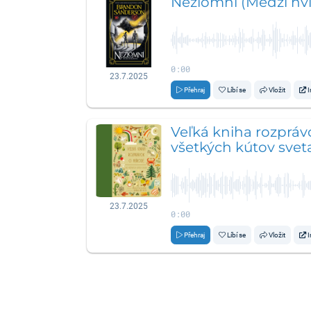
Nezlomní (Medzi hv
0:00
23.7.2025
Přehraj
Líbí se
Vložit
I
Veľká kniha rozpráv
všetkých kútov svet
23.7.2025
0:00
Přehraj
Líbí se
Vložit
I