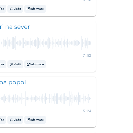
í se
Vložit
Informace
ri na sever
7:52
í se
Vložit
Informace
iba popol
5:24
í se
Vložit
Informace