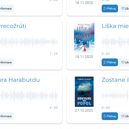
18.11.2025
nformace
Přehraj
Líb
recožrúti
Líška mie
7:38
0:00
18.11.2025
nformace
Přehraj
Líb
ura Haraburdu
Zostane 
8:30
0:00
27.10.2025
nformace
Přehraj
Líb