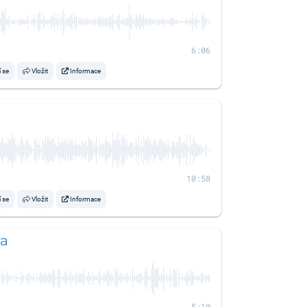
6:06
í se
Vložit
Informace
10:58
í se
Vložit
Informace
ra
5:10