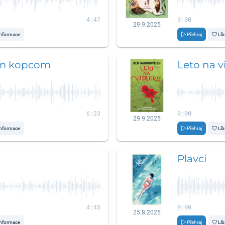
4:47
0:00
29.9.2025
nformace
Přehraj
Líb
ým kopcom
Leto na v
6:23
0:00
29.9.2025
nformace
Přehraj
Líb
Plavci
4:45
0:00
25.8.2025
nformace
Přehraj
Líb