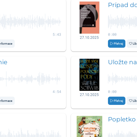
Prípad d
5:43
0:00
27.10.2025
nformace
Přehraj
Líb
ie
Uložte na
4:54
0:00
27.10.2025
nformace
Přehraj
Líb
Popletko 