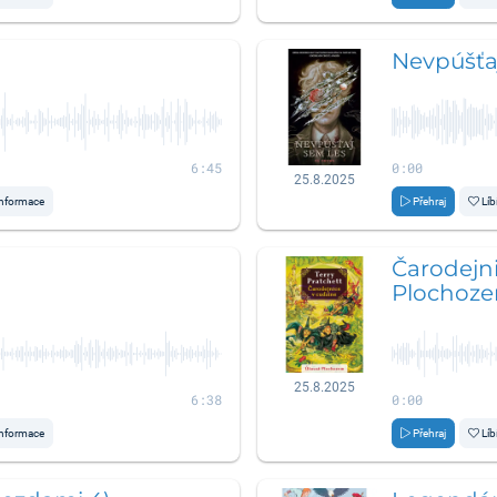
Nevpúšťa
6:45
0:00
25.8.2025
nformace
Přehraj
Líb
Čarodejni
Plochozem
25.8.2025
6:38
0:00
nformace
Přehraj
Líb