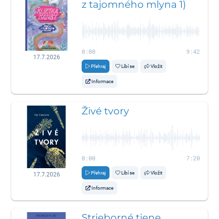
z tajomného mlyna 1)
0:00
9:42
17.7.2026
Přehraj
Líbí se
Vložit
Informace
Živé tvory
0:00
7:20
Přehraj
Líbí se
Vložit
17.7.2026
Informace
Strieborné tiene