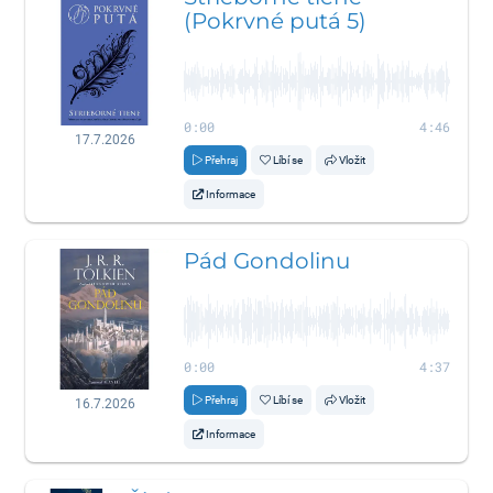
(Pokrvné putá 5)
0:00
4:46
17.7.2026
Přehraj
Líbí se
Vložit
Informace
Pád Gondolinu
0:00
4:37
Přehraj
Líbí se
Vložit
16.7.2026
Informace