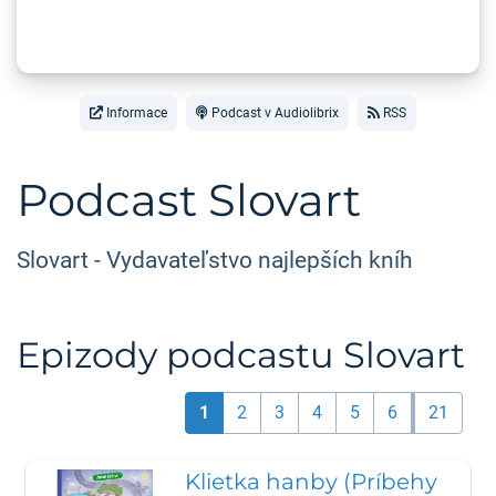
Informace
Podcast v Audiolibrix
RSS
Podcast Slovart
Slovart - Vydavateľstvo najlepších kníh
Epizody podcastu Slovart
1
2
3
4
5
6
21
Klietka hanby (Príbehy