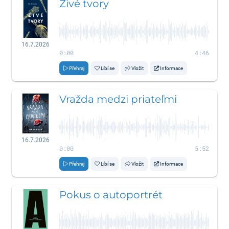
Živé tvory
16.7.2026
0:00
4:46
Přehraj
Líbí se
Vložit
Informace
Vražda medzi priateľmi
16.7.2026
0:00
5:52
Přehraj
Líbí se
Vložit
Informace
Pokus o autoportrét