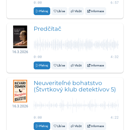
0:00
6:57
Přehraj
Líbí se
Vložit
Informace
Predčítač
16.3.2026
0:00
4:32
Přehraj
Líbí se
Vložit
Informace
Neuveriteľné bohatstvo
(Štvrtkový klub detektívov 5)
16.3.2026
0:00
4:22
Přehraj
Líbí se
Vložit
Informace