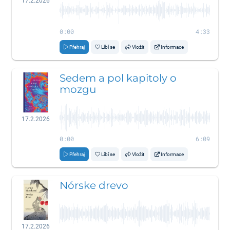
17.2.2026
0:00
4:33
Přehraj
Líbí se
Vložit
Informace
Sedem a pol kapitoly o
mozgu
17.2.2026
0:00
6:09
Přehraj
Líbí se
Vložit
Informace
Nórske drevo
17.2.2026