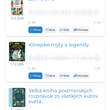
16.3.2026
0:00
9:58
Přehraj
Líbí se
Vložit
Informace
Kórejské mýty a legendy
17.2.2026
0:00
5:07
Přehraj
Líbí se
Vložit
Informace
Veľká kniha podmorských
rozprávok zo všetkých kútov
sveta