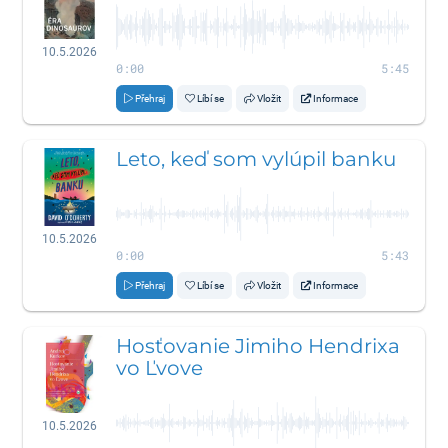
10.5.2026
0:00
5:45
Přehraj
Líbí se
Vložit
Informace
Leto, keď som vylúpil banku
10.5.2026
0:00
5:43
Přehraj
Líbí se
Vložit
Informace
Hosťovanie Jimiho Hendrixa
vo Ľvove
10.5.2026