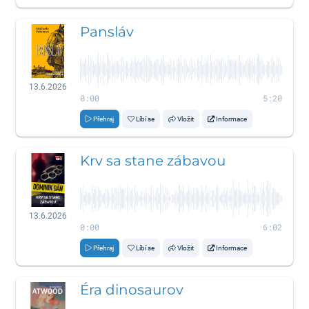
Pansláv
13.6.2026
0:00
5:20
Přehraj
Líbí se
Vložit
Informace
Krv sa stane zábavou
13.6.2026
0:00
6:02
Přehraj
Líbí se
Vložit
Informace
Éra dinosaurov