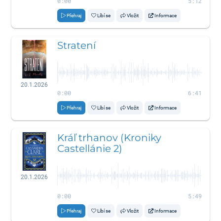
0:00
5:12
Přehraj
Líbí se
Vložit
Informace
Stratení
20.1.2026
0:00
6:41
Přehraj
Líbí se
Vložit
Informace
Kráľ trhanov (Kroniky
Castellánie 2)
20.1.2026
0:00
5:49
Přehraj
Líbí se
Vložit
Informace