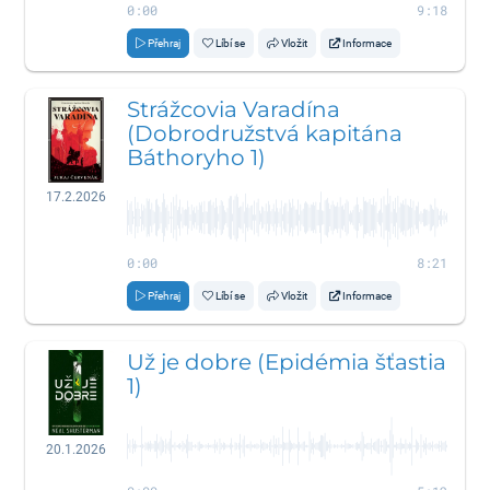
0:00
9:18
Přehraj
Líbí se
Vložit
Informace
Strážcovia Varadína
(Dobrodružstvá kapitána
Báthoryho 1)
17.2.2026
0:00
8:21
Přehraj
Líbí se
Vložit
Informace
Už je dobre (Epidémia šťastia
1)
20.1.2026