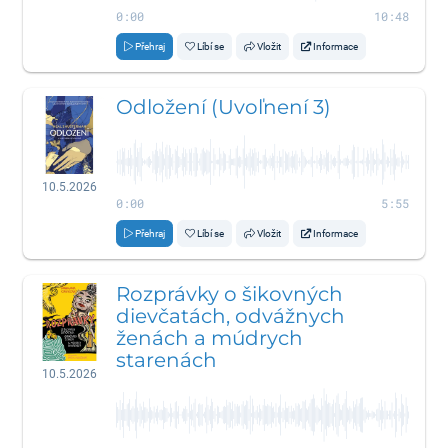
0:00
10:48
Přehraj
Líbí se
Vložit
Informace
Odložení (Uvoľnení 3)
10.5.2026
0:00
5:55
Přehraj
Líbí se
Vložit
Informace
Rozprávky o šikovných
dievčatách, odvážnych
ženách a múdrych
starenách
10.5.2026