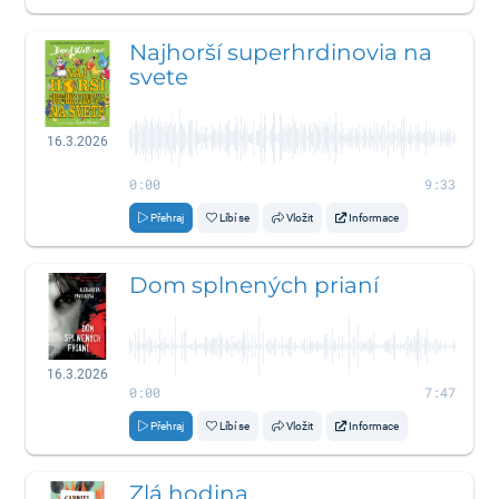
Najhorší superhrdinovia na
svete
16.3.2026
0:00
9:33
Přehraj
Líbí se
Vložit
Informace
Dom splnených prianí
16.3.2026
0:00
7:47
Přehraj
Líbí se
Vložit
Informace
Zlá hodina