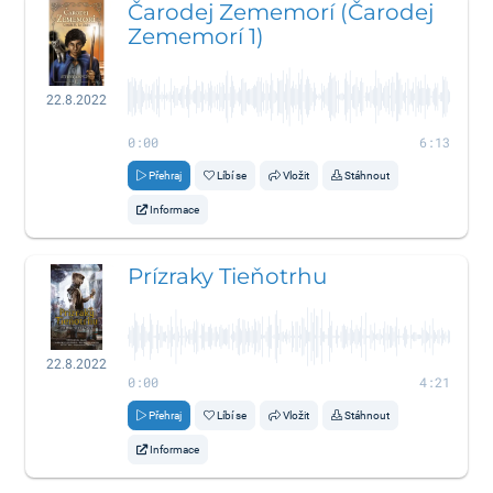
Čarodej Zememorí (Čarodej
Zememorí 1)
22.8.2022
0:00
6:13
Přehraj
Líbí se
Vložit
Stáhnout
Informace
Prízraky Tieňotrhu
22.8.2022
0:00
4:21
Přehraj
Líbí se
Vložit
Stáhnout
Informace