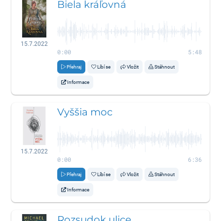
Biela kráľovná
15.7.2022
0:00
5:48
Přehraj
Líbí se
Vložit
Stáhnout
Informace
Vyššia moc
15.7.2022
0:00
6:36
Přehraj
Líbí se
Vložit
Stáhnout
Informace
Rozsudok ulice