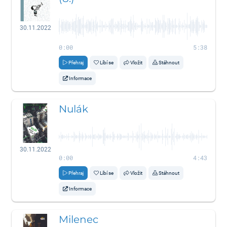
30.11.2022
0:00
5:38
Přehraj
Líbí se
Vložit
Stáhnout
Informace
Nulák
30.11.2022
0:00
4:43
Přehraj
Líbí se
Vložit
Stáhnout
Informace
Milenec