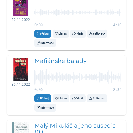
30.11.2022
0:00
4:10
Přehraj
Líbí se
Vložit
Stáhnout
Informace
Mafiánske balady
30.11.2022
0:00
8:34
Přehraj
Líbí se
Vložit
Stáhnout
Informace
Malý Mikuláš a jeho susedia
(8.)