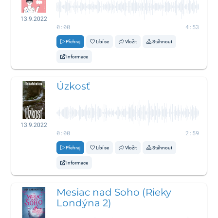
13.9.2022
0:00
4:53
Přehraj
Líbí se
Vložit
Stáhnout
Informace
Úzkosť
13.9.2022
0:00
2:59
Přehraj
Líbí se
Vložit
Stáhnout
Informace
Mesiac nad Soho (Rieky
Londýna 2)