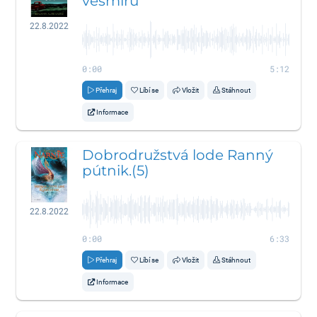
vesmíru
22.8.2022
0:00
5:12
Přehraj
Líbí se
Vložit
Stáhnout
Informace
Dobrodružstvá lode Ranný
pútnik.(5)
22.8.2022
0:00
6:33
Přehraj
Líbí se
Vložit
Stáhnout
Informace