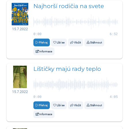
Najhorší rodičia na svete
15.7.2022
0:00
6:52
Přehraj
Líbí se
Vložit
Stáhnout
Informace
Líštičky majú rady teplo
15.7.2022
0:00
4:05
Přehraj
Líbí se
Vložit
Stáhnout
Informace