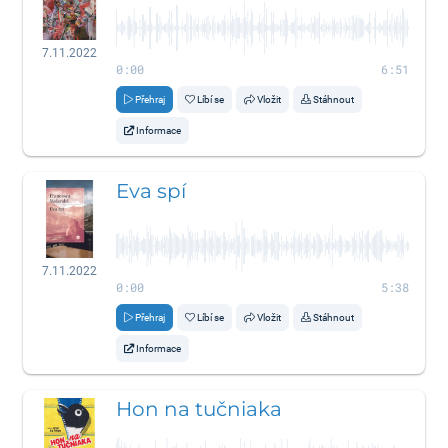
7.11.2022
0:00
6:51
Přehraj
Líbí se
Vložit
Stáhnout
Informace
Eva spí
7.11.2022
0:00
5:38
Přehraj
Líbí se
Vložit
Stáhnout
Informace
Hon na tučniaka