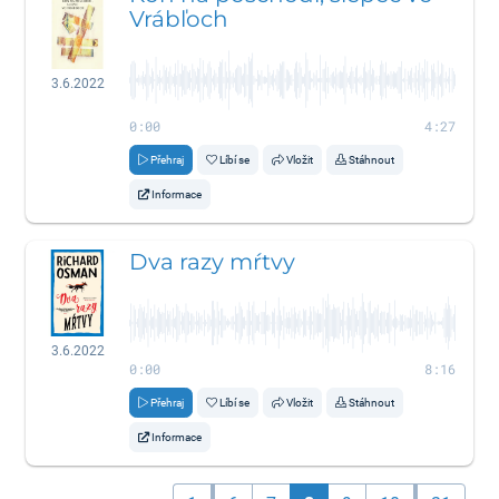
Vrábľoch
3.6.2022
0:00
4:27
Přehraj
Líbí se
Vložit
Stáhnout
Informace
Dva razy mŕtvy
3.6.2022
0:00
8:16
Přehraj
Líbí se
Vložit
Stáhnout
Informace