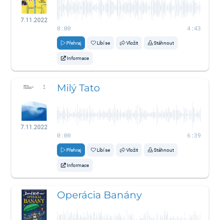
7.11.2022
0:00
4:43
Přehraj
Líbí se
Vložit
Stáhnout
Informace
Milý Tato
7.11.2022
0:00
6:39
Přehraj
Líbí se
Vložit
Stáhnout
Informace
Operácia Banány