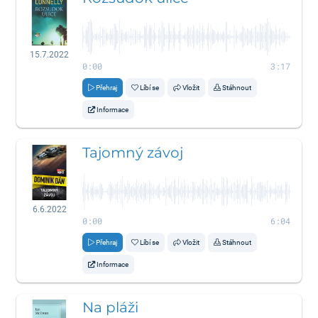
15.7.2022
0:00
3:17
Přehraj
Líbí se
Vložit
Stáhnout
Informace
Tajomný závoj
6.6.2022
0:00
6:04
Přehraj
Líbí se
Vložit
Stáhnout
Informace
Na pláži