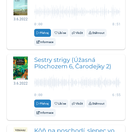
3.6.2022
0:00
8:51
Přehraj
Líbí se
Vložit
Stáhnout
Informace
Sestry strigy (Úžasná
Plochozem 6, Čarodejky 2)
3.6.2022
0:00
6:55
Přehraj
Líbí se
Vložit
Stáhnout
Informace
Kôň na poschodí, slepec vo