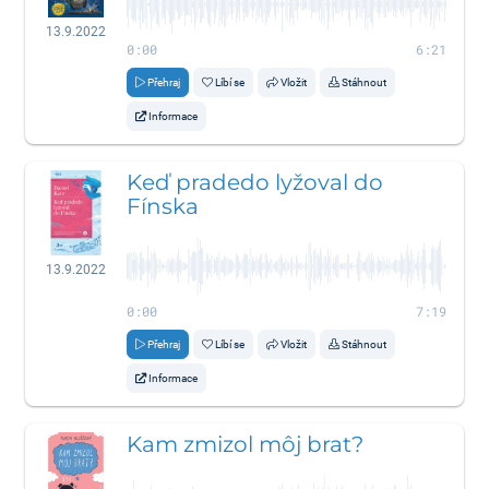
13.9.2022
0:00
6:21
Přehraj
Líbí se
Vložit
Stáhnout
Informace
Keď pradedo lyžoval do
Fínska
13.9.2022
0:00
7:19
Přehraj
Líbí se
Vložit
Stáhnout
Informace
Kam zmizol môj brat?