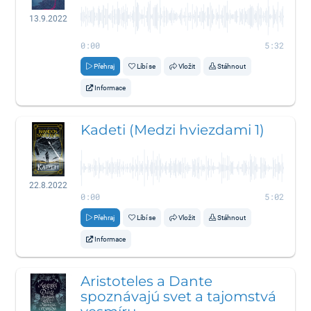
13.9.2022
0:00
5:32
Přehraj
Líbí se
Vložit
Stáhnout
Informace
Kadeti (Medzi hviezdami 1)
22.8.2022
0:00
5:02
Přehraj
Líbí se
Vložit
Stáhnout
Informace
Aristoteles a Dante
spoznávajú svet a tajomstvá