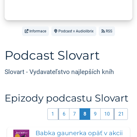
Informace
Podcast v Audiolibrix
RSS
Podcast Slovart
Slovart - Vydavateľstvo najlepších kníh
Epizody podcastu Slovart
1
6
7
8
9
10
21
Babka gaunerka opäť v akcii