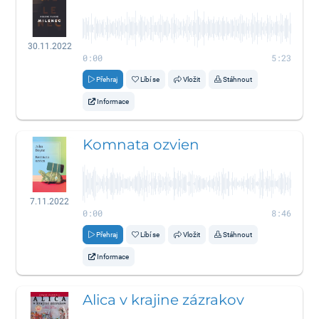
30.11.2022
0:00
5:23
Přehraj
Líbí se
Vložit
Stáhnout
Informace
Komnata ozvien
7.11.2022
0:00
8:46
Přehraj
Líbí se
Vložit
Stáhnout
Informace
Alica v krajine zázrakov