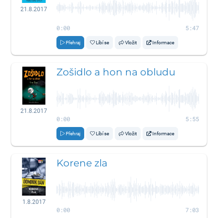
21.8.2017
0:00
5:47
Přehraj
Líbí se
Vložit
Informace
Zošidlo a hon na obludu
21.8.2017
0:00
5:55
Přehraj
Líbí se
Vložit
Informace
Korene zla
1.8.2017
0:00
7:03