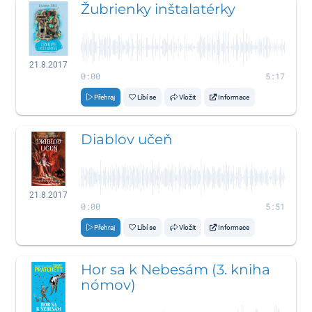
Žubrienky inštalatérky
21.8.2017
0:00
5:17
Přehraj
Líbí se
Vložit
Informace
Diablov učeň
21.8.2017
0:00
5:51
Přehraj
Líbí se
Vložit
Informace
Hor sa k Nebesám (3. kniha
nómov)