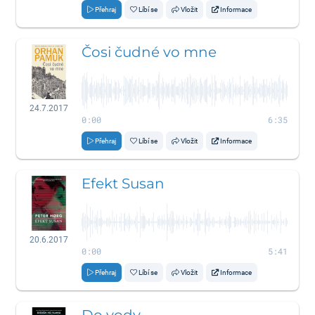
Přehraj
Líbí se
Vložit
Informace
Čosi čudné vo mne
24.7.2017
0:00
6:35
Přehraj
Líbí se
Vložit
Informace
Efekt Susan
20.6.2017
0:00
5:41
Přehraj
Líbí se
Vložit
Informace