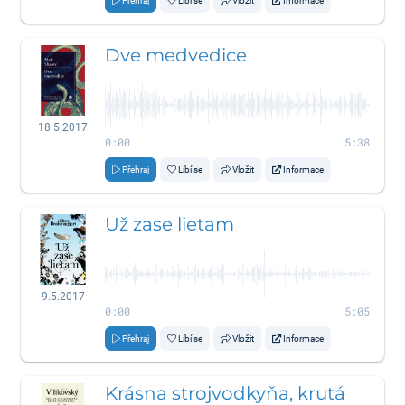
Přehraj
Líbí se
Vložit
Informace
Dve medvedice
18.5.2017
0:00
5:38
Přehraj
Líbí se
Vložit
Informace
Už zase lietam
9.5.2017
0:00
5:05
Přehraj
Líbí se
Vložit
Informace
Krásna strojvodkyňa, krutá