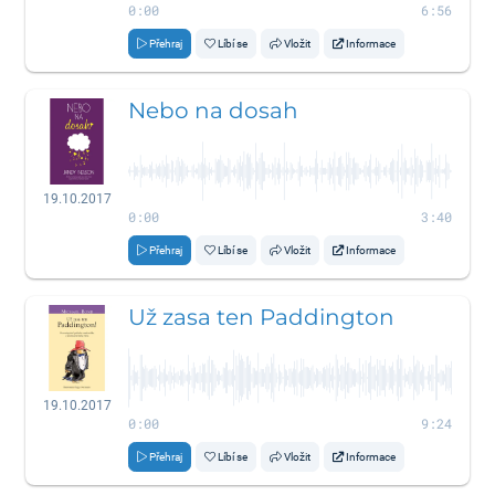
0:00
6:56
Přehraj
Líbí se
Vložit
Informace
Nebo na dosah
19.10.2017
0:00
3:40
Přehraj
Líbí se
Vložit
Informace
Už zasa ten Paddington
19.10.2017
0:00
9:24
Přehraj
Líbí se
Vložit
Informace