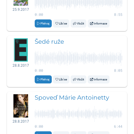
25.9.2017
0:00
8:55
Přehraj
Líbí se
Vložit
Informace
Šedé ruže
28.8.2017
0:00
8:05
Přehraj
Líbí se
Vložit
Informace
Spoveď Márie Antoinetty
28.8.2017
0:00
6:44