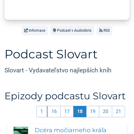
Informace
Podcast v Audiolibrix
RSS
Podcast Slovart
Slovart - Vydavateľstvo najlepších kníh
Epizody podcastu Slovart
1
16
17
18
19
20
21
Dcéra močiarneho kráľa