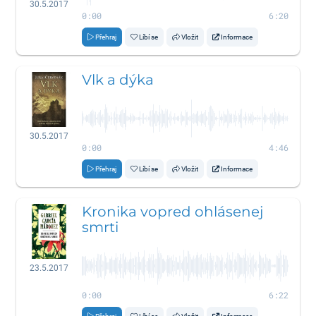
30.5.2017
0:00
6:20
Přehraj
Líbí se
Vložit
Informace
Vlk a dýka
30.5.2017
0:00
4:46
Přehraj
Líbí se
Vložit
Informace
Kronika vopred ohlásenej
smrti
23.5.2017
0:00
6:22