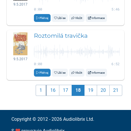
9.5.2017
0:00
5:46
Přehraj
Líbí se
Vložit
Informace
Roztomilá travička
9.5.2017
0:00
6:52
Přehraj
Líbí se
Vložit
Informace
1
16
17
18
19
20
21
Copyright © 2012 - 2026
Audiolibrix Ltd.
S
provozuje
Audiolibrix