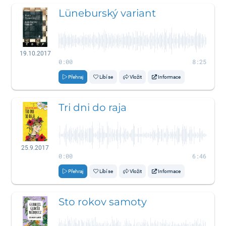
Lüneburský variant
19.10.2017
0:00
8:25
Přehraj
Líbí se
Vložit
Informace
Tri dni do raja
25.9.2017
0:00
6:46
Přehraj
Líbí se
Vložit
Informace
Sto rokov samoty