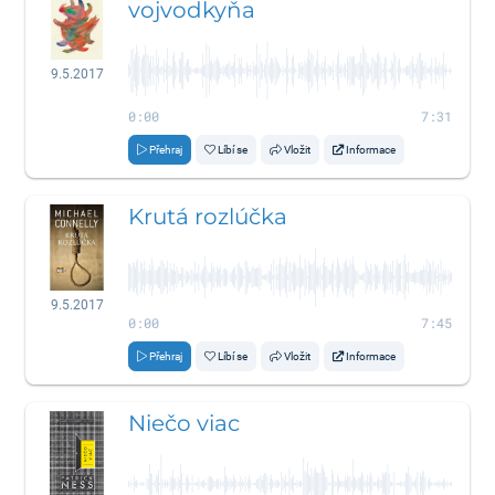
vojvodkyňa
9.5.2017
0:00
7:31
Přehraj
Líbí se
Vložit
Informace
Krutá rozlúčka
9.5.2017
0:00
7:45
Přehraj
Líbí se
Vložit
Informace
Niečo viac