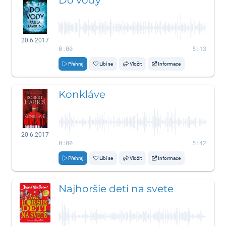
Do vody
20.6.2017
0:00
5:13
Přehraj
Líbí se
Vložit
Informace
Konkláve
20.6.2017
0:00
5:42
Přehraj
Líbí se
Vložit
Informace
Najhoršie deti na svete