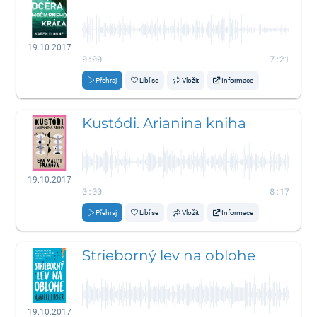
19.10.2017
0:00
7:21
Přehraj
Líbí se
Vložit
Informace
Kustódi. Arianina kniha
19.10.2017
0:00
8:17
Přehraj
Líbí se
Vložit
Informace
Strieborný lev na oblohe
19.10.2017