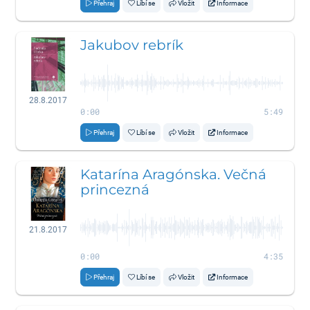
Přehraj
Líbí se
Vložit
Informace
Jakubov rebrík
28.8.2017
0:00
5:49
Přehraj
Líbí se
Vložit
Informace
Katarína Aragónska. Večná
princezná
21.8.2017
0:00
4:35
Přehraj
Líbí se
Vložit
Informace