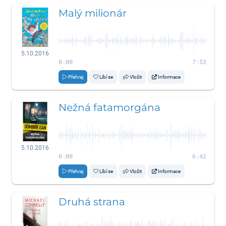
Malý milionár
5.10.2016
0:00
7:53
Přehraj
Líbí se
Vložit
Informace
Nežná fatamorgána
5.10.2016
0:00
6:42
Přehraj
Líbí se
Vložit
Informace
Druhá strana