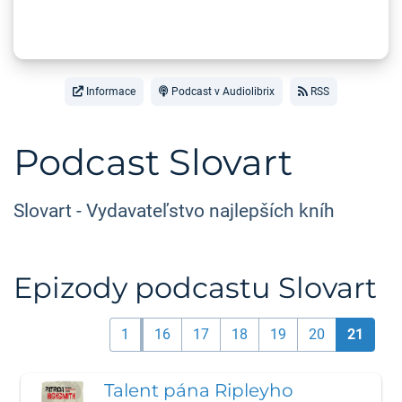
Informace
Podcast v Audiolibrix
RSS
Podcast Slovart
Slovart - Vydavateľstvo najlepších kníh
Epizody podcastu Slovart
1
16
17
18
19
20
21
Talent pána Ripleyho