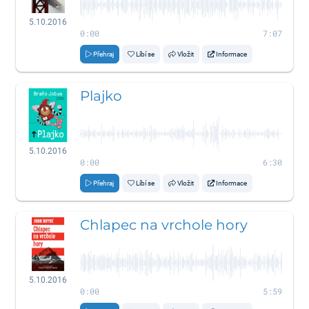
5.10.2016
0:00
7:07
Přehraj
Líbí se
Vložit
Informace
Plajko
5.10.2016
0:00
6:30
Přehraj
Líbí se
Vložit
Informace
Chlapec na vrchole hory
5.10.2016
0:00
5:59