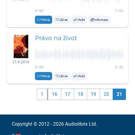
0:00
7:04
Přehraj
Líbí se
Vložit
Informace
Právo na život
21.9.2016
0:00
9:46
Přehraj
Líbí se
Vložit
1
16
17
18
19
20
21
Copyright © 2012 - 2026
Audiolibrix Ltd.