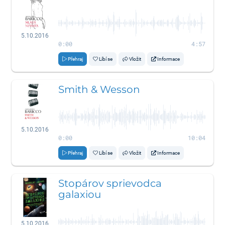
5.10.2016
0:00
4:57
Přehraj
Líbí se
Vložit
Informace
Smith & Wesson
5.10.2016
0:00
10:04
Přehraj
Líbí se
Vložit
Informace
Stopárov sprievodca
galaxiou
5.10.2016