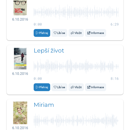
6.10.2016
0:00
6:29
Přehraj
Líbí se
Vložit
Informace
Lepší život
6.10.2016
0:00
8:16
Přehraj
Líbí se
Vložit
Informace
Miriam
6.10.2016