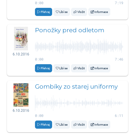
0:00
7:19
Přehraj
Líbí se
Vložit
Informace
Ponožky pred odletom
6.10.2016
0:00
7:46
Přehraj
Líbí se
Vložit
Informace
Gombíky zo starej uniformy
6.10.2016
0:00
6:11
Přehraj
Líbí se
Vložit
Informace