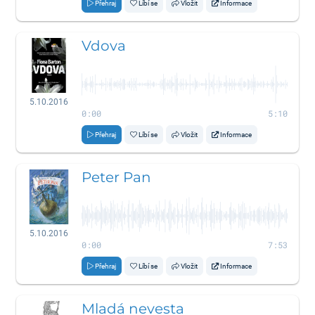
Přehraj
Líbí se
Vložit
Informace
Vdova
5.10.2016
0:00
5:10
Přehraj
Líbí se
Vložit
Informace
Peter Pan
5.10.2016
0:00
7:53
Přehraj
Líbí se
Vložit
Informace
Mladá nevesta