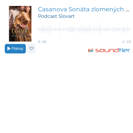
Casanova Sonáta zlomených sŕdc
Podcast Slovart
0:00
4:28
Přehraj