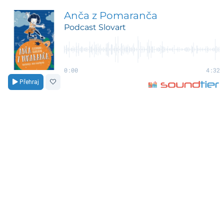
Anča z Pomaranča
Podcast Slovart
0:00
4:32
Přehraj