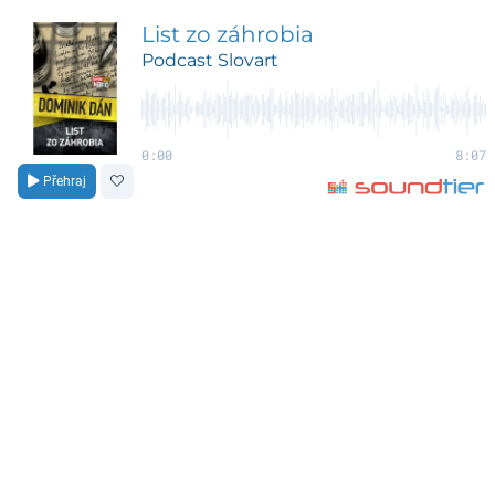
List zo záhrobia
Podcast Slovart
0:00
8:07
Přehraj