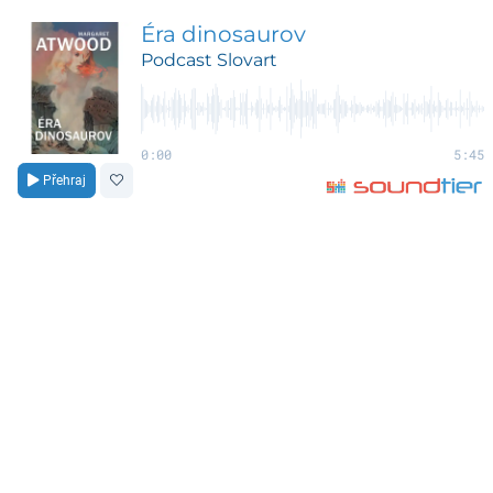
Éra dinosaurov
Podcast Slovart
0:00
5:45
Přehraj