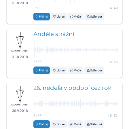
5.10.2018
0:00
4:40
Přehraj
Líbí se
Vložit
Stáhnout
Andělé strážní
3.10.2018
0:00
4:26
Přehraj
Líbí se
Vložit
Stáhnout
26. nedeľa v období cez rok
30.9.2018
0:00
15:52
Přehraj
Líbí se
Vložit
Stáhnout