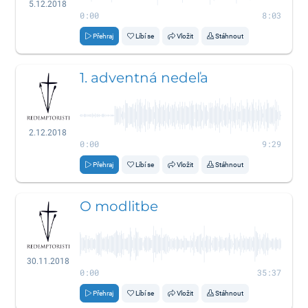
5.12.2018
0:00
8:03
Přehraj
Líbí se
Vložit
Stáhnout
1. adventná nedeľa
2.12.2018
0:00
9:29
Přehraj
Líbí se
Vložit
Stáhnout
O modlitbe
30.11.2018
0:00
35:37
Přehraj
Líbí se
Vložit
Stáhnout