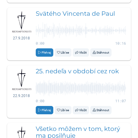
Svätého Vincenta de Paul
27.9.2018
0:00
10:16
Přehraj
Líbí se
Vložit
Stáhnout
25. nedeľa v období cez rok
22.9.2018
0:00
11:07
Přehraj
Líbí se
Vložit
Stáhnout
Všetko môžem v tom, ktorý
ma posilňuje