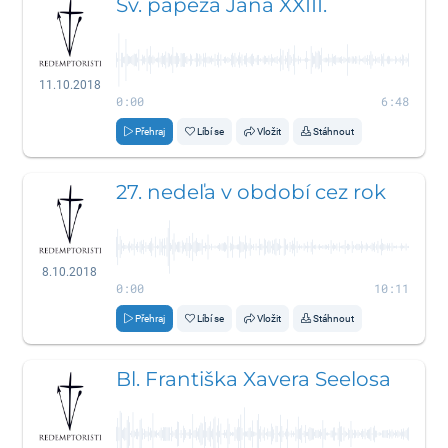
Sv. pápeža Jána XXIII.
11.10.2018
0:00
6:48
Přehraj
Líbí se
Vložit
Stáhnout
27. nedeľa v období cez rok
8.10.2018
0:00
10:11
Přehraj
Líbí se
Vložit
Stáhnout
Bl. Františka Xavera Seelosa