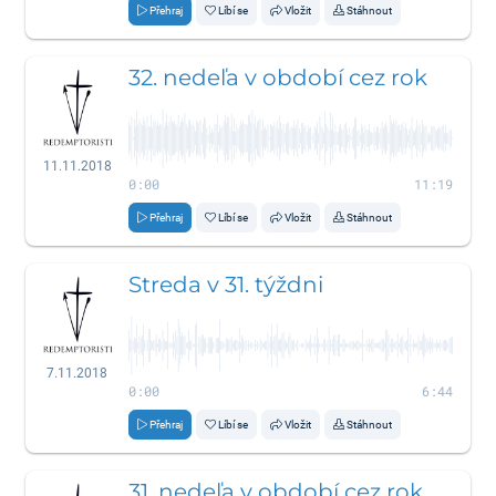
Přehraj
Líbí se
Vložit
Stáhnout
32. nedeľa v období cez rok
11.11.2018
0:00
11:19
Přehraj
Líbí se
Vložit
Stáhnout
Streda v 31. týždni
7.11.2018
0:00
6:44
Přehraj
Líbí se
Vložit
Stáhnout
31. nedeľa v období cez rok