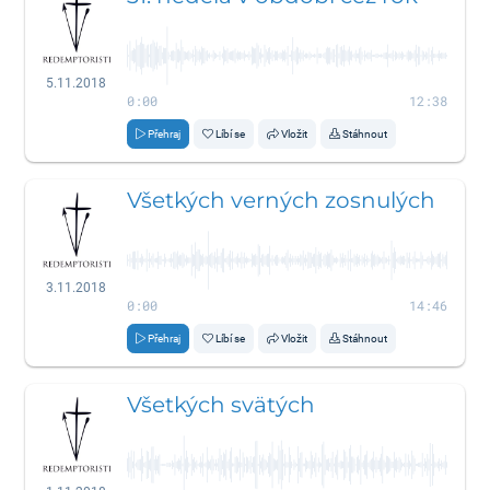
5.11.2018
0:00
12:38
Přehraj
Líbí se
Vložit
Stáhnout
Všetkých verných zosnulých
3.11.2018
0:00
14:46
Přehraj
Líbí se
Vložit
Stáhnout
Všetkých svätých