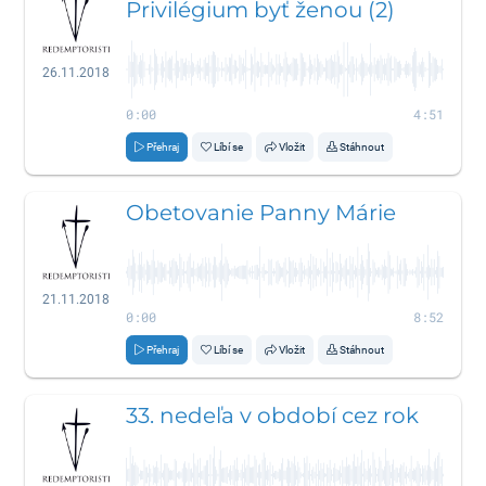
Privilégium byť ženou (2)
26.11.2018
0:00
4:51
Přehraj
Líbí se
Vložit
Stáhnout
Obetovanie Panny Márie
21.11.2018
0:00
8:52
Přehraj
Líbí se
Vložit
Stáhnout
33. nedeľa v období cez rok