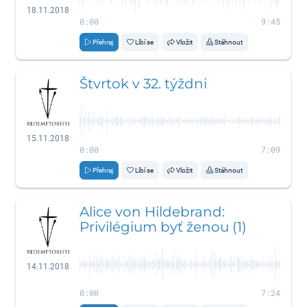
18.11.2018
0:00
9:45
Přehraj
Líbí se
Vložit
Stáhnout
Štvrtok v 32. týždni
15.11.2018
0:00
7:09
Přehraj
Líbí se
Vložit
Stáhnout
Alice von Hildebrand:
Privilégium byť ženou (1)
14.11.2018
0:00
7:24