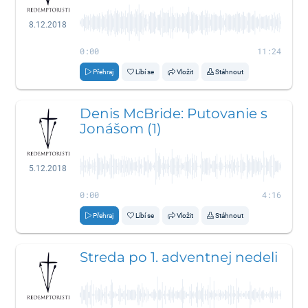
8.12.2018
0:00
11:24
Přehraj
Líbí se
Vložit
Stáhnout
Denis McBride: Putovanie s
Jonášom (1)
5.12.2018
0:00
4:16
Přehraj
Líbí se
Vložit
Stáhnout
Streda po 1. adventnej nedeli