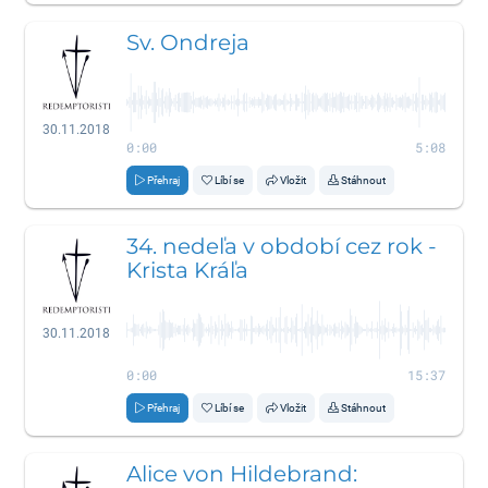
Sv. Ondreja
30.11.2018
0:00
5:08
Přehraj
Líbí se
Vložit
Stáhnout
34. nedeľa v období cez rok -
Krista Kráľa
30.11.2018
0:00
15:37
Přehraj
Líbí se
Vložit
Stáhnout
Alice von Hildebrand: