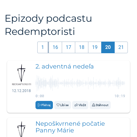
Epizody podcastu
Redemptoristi
1
16
17
18
19
20
21
2. adventná nedeľa
12.12.2018
0:00
10:19
Přehraj
Líbí se
Vložit
Stáhnout
Nepoškvrnené počatie
Panny Márie