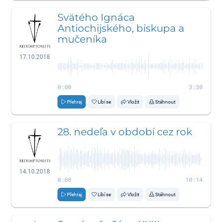
Svätého Ignáca
Antiochijského, biskupa a
mučeníka
17.10.2018
0:00
3:30
Přehraj
Líbí se
Vložit
Stáhnout
28. nedeľa v období cez rok
14.10.2018
0:00
10:14
Přehraj
Líbí se
Vložit
Stáhnout