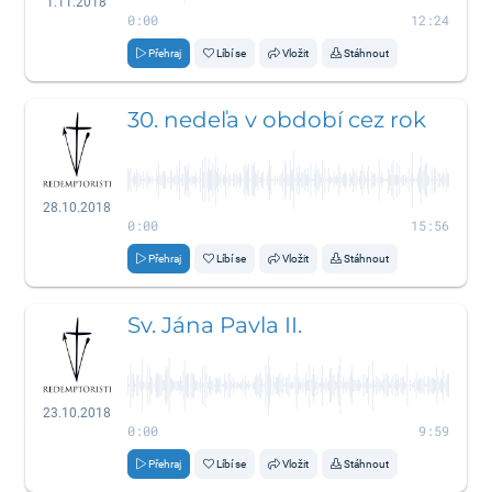
1.11.2018
0:00
12:24
Přehraj
Líbí se
Vložit
Stáhnout
30. nedeľa v období cez rok
28.10.2018
0:00
15:56
Přehraj
Líbí se
Vložit
Stáhnout
Sv. Jána Pavla II.
23.10.2018
0:00
9:59
Přehraj
Líbí se
Vložit
Stáhnout