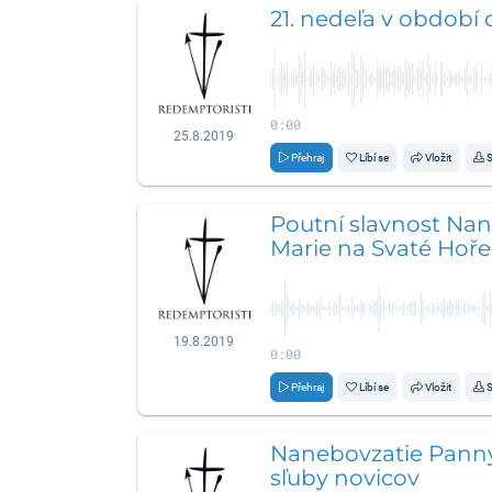
21. nedeľa v období 
0:00
25.8.2019
Přehraj
Líbí se
Vložit
S
Poutní slavnost Na
Marie na Svaté Hoře
19.8.2019
0:00
Přehraj
Líbí se
Vložit
S
Nanebovzatie Panny
sľuby novicov