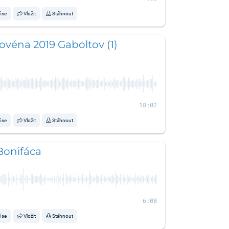
í se
Vložit
Stáhnout
ovéna 2019 Gaboltov (1)
18:02
í se
Vložit
Stáhnout
Bonifáca
6:08
í se
Vložit
Stáhnout