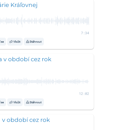
rie Kráľovnej
7:34
í se
Vložit
Stáhnout
a v období cez rok
12:02
í se
Vložit
Stáhnout
a v období cez rok