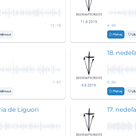
11.8.2019
15:10
0:00
táhnout
Přehraj
Líb
18. nedeľ
7:07
0:00
4.8.2019
táhnout
Přehraj
Líb
ia de Liguori
17. nedeľ