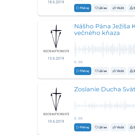
18.6.2019
Přehraj
Líbí se
Vložit
S
Nášho Pána Ježiša Kr
večného kňaza
13.6.2019
0:00
Přehraj
Líbí se
Vložit
S
Zoslanie Ducha Svä
0:00
10.6.2019
Přehraj
Líbí se
Vložit
S