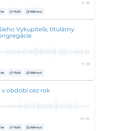
8:50
í se
Vložit
Stáhnout
šieho Vykupiteľa, titulárny
kongregácie
9:20
í se
Vložit
Stáhnout
a v období cez rok
10:42
í se
Vložit
Stáhnout