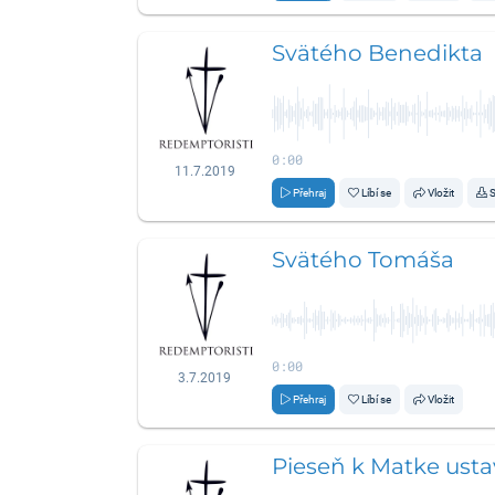
Svätého Benedikta
0:00
11.7.2019
Přehraj
Líbí se
Vložit
S
Svätého Tomáša
0:00
3.7.2019
Přehraj
Líbí se
Vložit
Pieseň k Matke usta