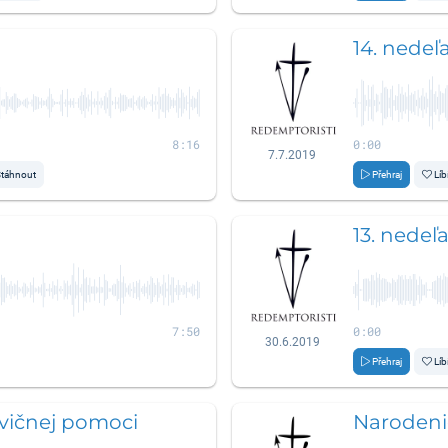
14. nedeľ
8:16
0:00
7.7.2019
táhnout
Přehraj
Líb
13. nedeľ
7:50
0:00
30.6.2019
Přehraj
Líb
vičnej pomoci
Narodenie