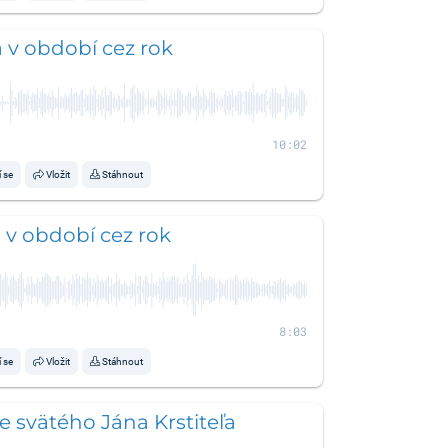
a v období cez rok
10:02
í se
Vložit
Stáhnout
a v období cez rok
8:03
í se
Vložit
Stáhnout
 svätého Jána Krstiteľa