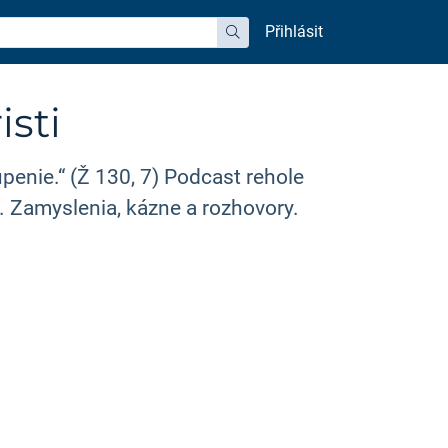
Přihlásit
hledat
sti
penie.“ (Ž 130, 7) Podcast rehole
a. Zamyslenia, kázne a rozhovory.