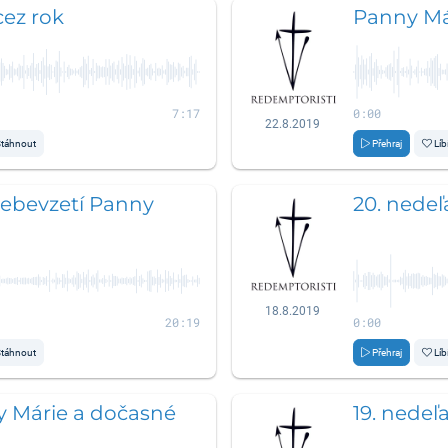
cez rok
Panny Má
7:17
0:00
22.8.2019
táhnout
Přehraj
Líb
nebevzetí Panny
20. nedeľ
18.8.2019
20:19
0:00
táhnout
Přehraj
Líb
 Márie a dočasné
19. nedeľ