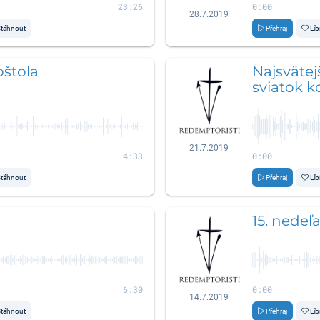
23:26
0:00
28.7.2019
táhnout
Přehraj
Líb
oštola
Najsvätej
sviatok 
21.7.2019
4:33
0:00
táhnout
Přehraj
Líb
15. nedeľ
6:30
0:00
14.7.2019
táhnout
Přehraj
Líb