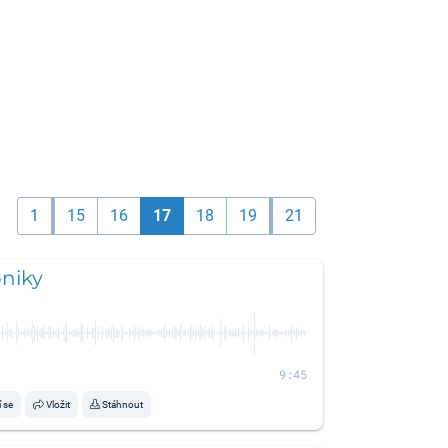
1
15
16
17
18
19
21
oniky
9:45
í se
Vložit
Stáhnout