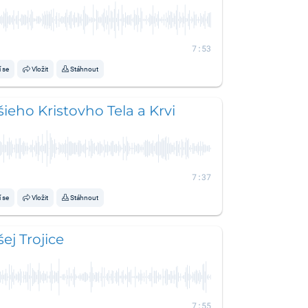
7:53
í se
Vložit
Stáhnout
šieho Kristovho Tela a Krvi
7:37
í se
Vložit
Stáhnout
ej Trojice
7:55