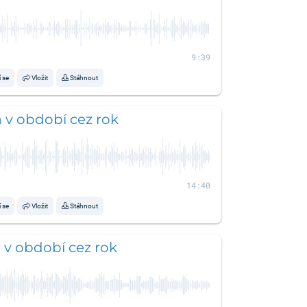
9:39
í se
Vložit
Stáhnout
a v období cez rok
14:40
í se
Vložit
Stáhnout
a v období cez rok