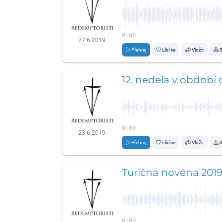
0:00
27.6.2019
Přehraj
Líbí se
Vložit
S
12. nedeľa v období 
0:00
23.6.2019
Přehraj
Líbí se
Vložit
S
Turíčna novéna 2019
0:00