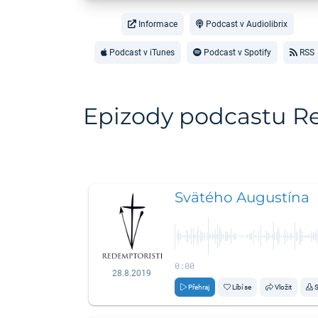
Informace
Podcast v Audiolibrix
Podcast v iTunes
Podcast v Spotify
RSS
Epizody podcastu R
Svätého Augustína
0:00
28.8.2019
Přehraj
Líbí se
Vložit
S