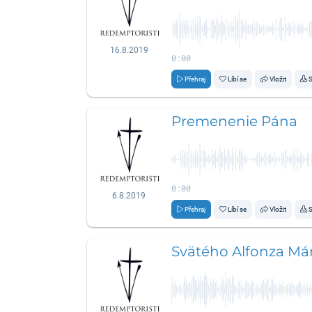
16.8.2019
0:00
Přehraj
Líbí se
Vložit
S
Premenenie Pána
0:00
6.8.2019
Přehraj
Líbí se
Vložit
S
Svätého Alfonza Már