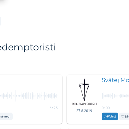
edemptoristi
Svätej M
6:25
0:00
27.8.2019
táhnout
Přehraj
Líb