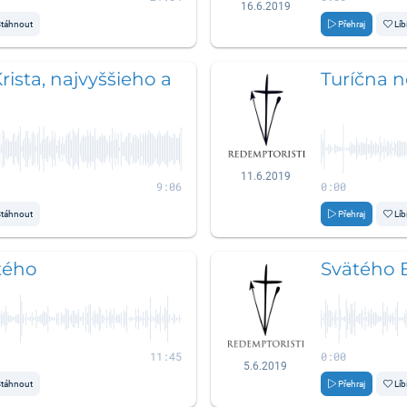
16.6.2019
táhnout
Přehraj
Líb
ista, najvyššieho a
Turíčna n
11.6.2019
9:06
0:00
táhnout
Přehraj
Líb
tého
Svätého 
11:45
0:00
5.6.2019
táhnout
Přehraj
Líb