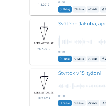
0:00
1.8.2019
Přehraj
Líbí se
Vložit
S
Svätého Jakuba, ap
25.7.2019
0:00
Přehraj
Líbí se
Vložit
S
Štvrtok v 15. týždni
0:00
18.7.2019
Přehraj
Líbí se
Vložit
S