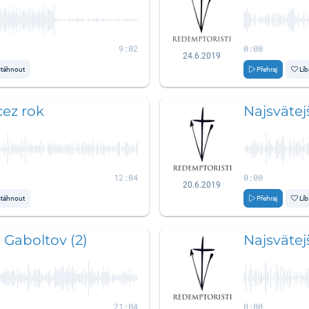
9:02
0:00
24.6.2019
táhnout
Přehraj
Líb
cez rok
Najsvätej
12:04
0:00
20.6.2019
táhnout
Přehraj
Líb
 Gaboltov (2)
Najsvätejš
21:04
0:00