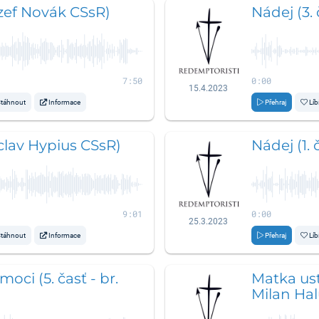
Jozef Novák CSsR)
Nádej (3. 
7:50
0:00
15.4.2023
táhnout
Informace
Přehraj
Líb
áclav Hypius CSsR)
Nádej (1. 
9:01
0:00
25.3.2023
táhnout
Informace
Přehraj
Líb
oci (5. časť - br.
Matka ust
Milan Hal