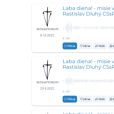
Laba diena! - misie v 
Rastislav Dluhý CSs
8.10.2022
0:00
Přehraj
Líbí se
Vložit
S
Laba diena! - misie v 
Rastislav Dluhý CSs
25.9.2022
0:00
Přehraj
Líbí se
Vložit
S