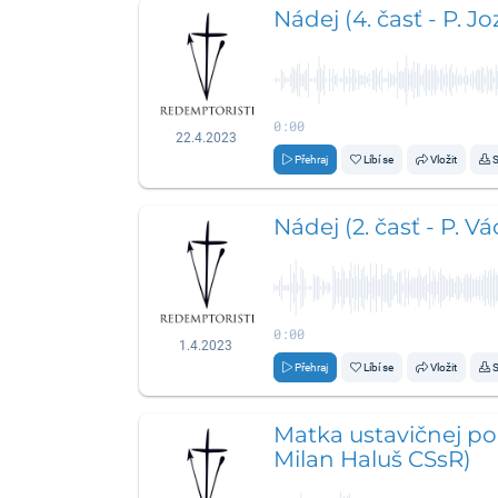
Nádej (4. časť - P. 
0:00
22.4.2023
Přehraj
Líbí se
Vložit
S
Nádej (2. časť - P. V
0:00
1.4.2023
Přehraj
Líbí se
Vložit
S
Matka ustavičnej pom
Milan Haluš CSsR)