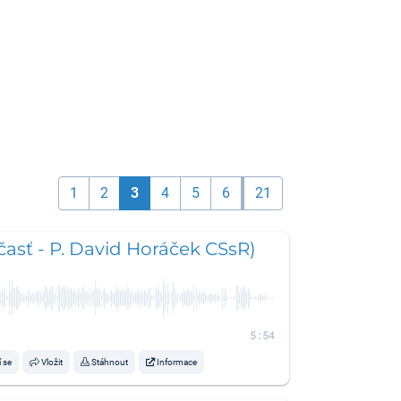
1
2
3
4
5
6
21
 časť - P. David Horáček CSsR)
5:54
í se
Vložit
Stáhnout
Informace