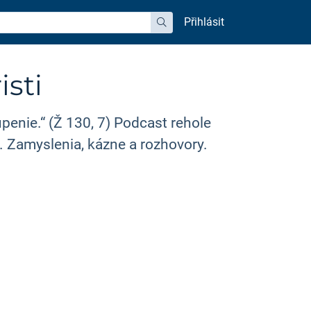
Přihlásit
hledat
sti
penie.“ (Ž 130, 7) Podcast rehole
a. Zamyslenia, kázne a rozhovory.