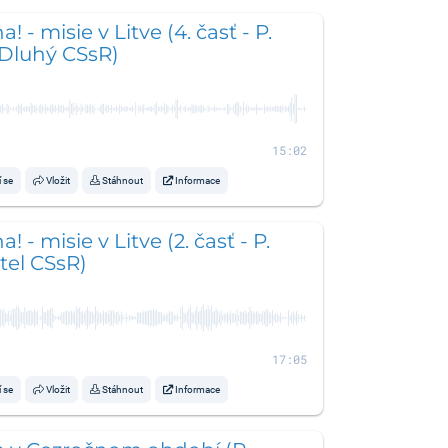
! - misie v Litve (4. časť - P.
 Dluhý CSsR)
15:02
í se
Vložit
Stáhnout
Informace
! - misie v Litve (2. časť - P.
tel CSsR)
17:05
í se
Vložit
Stáhnout
Informace