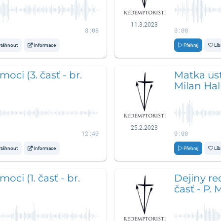
11.3.2023
8:08
0:00
táhnout
Informace
Přehraj
Líb
oci (3. časť - br.
Matka ust
Milan Hal
25.2.2023
12:40
0:00
táhnout
Informace
Přehraj
Líb
ci (1. časť - br.
Dejiny re
časť - P.