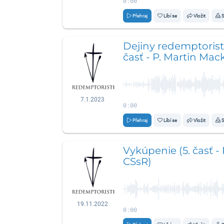
0:00
Přehraj
Líbí se
Vložit
S
Dejiny redemptorist
časť - P. Martin Mac
7.1.2023
0:00
Přehraj
Líbí se
Vložit
S
Vykúpenie (5. časť -
CSsR)
19.11.2022
0:00