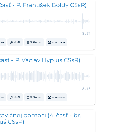
časť - P. František Boldy CSsR)
8:57
í se
Vložit
Stáhnout
Informace
časť - P. Václav Hypius CSsR)
8:18
í se
Vložit
Stáhnout
Informace
avičnej pomoci (4. časť - br.
uš CSsR)