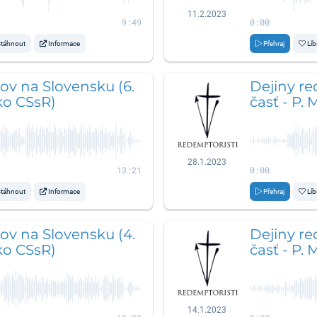
11.2.2023
9:49
0:00
táhnout
Informace
Přehraj
Líb
ov na Slovensku (6.
Dejiny re
ko CSsR)
časť - P.
28.1.2023
13:21
0:00
táhnout
Informace
Přehraj
Líb
ov na Slovensku (4.
Dejiny re
ko CSsR)
časť - P.
14.1.2023