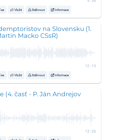
9:36
í se
Vložit
Stáhnout
Informace
demptoristov na Slovensku (1.
 Martin Macko CSsR)
12:13
í se
Vložit
Stáhnout
Informace
 (4. časť - P. Ján Andrejov
13:26