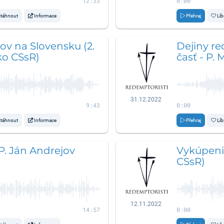
12:33
0:00
táhnout
Informace
Přehraj
Líb
ov na Slovensku (2.
Dejiny re
ko CSsR)
časť - P.
31.12.2022
9:43
0:00
táhnout
Informace
Přehraj
Líb
 P. Ján Andrejov
Vykúpenie
CSsR)
12.11.2022
14:57
0:00