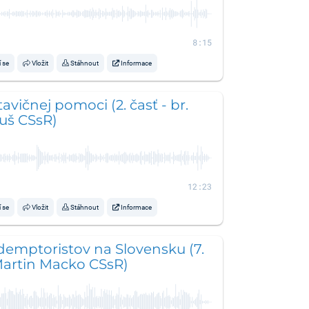
8:15
í se
Vložit
Stáhnout
Informace
avičnej pomoci (2. časť - br.
uš CSsR)
12:23
í se
Vložit
Stáhnout
Informace
demptoristov na Slovensku (7.
 Martin Macko CSsR)