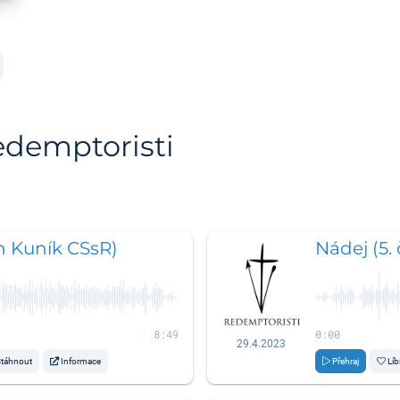
edemptoristi
an Kuník CSsR)
Nádej (5.
8:49
0:00
29.4.2023
táhnout
Informace
Přehraj
Líb