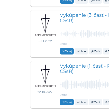
Přehraj
Líbí se
Vložit
S
Vykúpenie (3. časť -
CSsR)
5.11.2022
0:00
Přehraj
Líbí se
Vložit
S
Vykúpenie (1. časť -
CSsR)
22.10.2022
0:00
Přehraj
Líbí se
Vložit
S