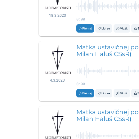
18.3.2023
0:00
Přehraj
Líbí se
Vložit
S
Matka ustavičnej pom
Milan Haluš CSsR)
4.3.2023
0:00
Přehraj
Líbí se
Vložit
S
Matka ustavičnej pomo
Milan Haluš CSsR)