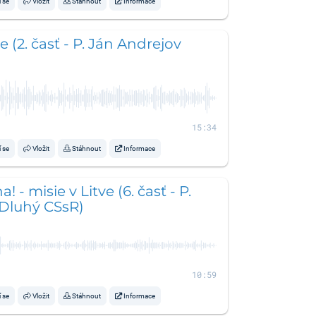
í se
Vložit
Stáhnout
Informace
 (2. časť - P. Ján Andrejov
15:34
í se
Vložit
Stáhnout
Informace
! - misie v Litve (6. časť - P.
 Dluhý CSsR)
10:59
í se
Vložit
Stáhnout
Informace