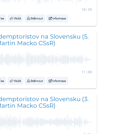
10:39
í se
Vložit
Stáhnout
Informace
demptoristov na Slovensku (5.
 Martin Macko CSsR)
11:08
í se
Vložit
Stáhnout
Informace
demptoristov na Slovensku (3.
 Martin Macko CSsR)