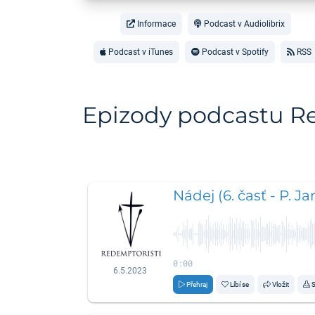
Informace
Podcast v Audiolibrix
Podcast v iTunes
Podcast v Spotify
RSS
Epizody podcastu R
Nádej (6. časť - P. J
0:00
6.5.2023
Přehraj
Líbí se
Vložit
S