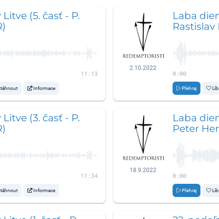
Litve (5. časť - P.
Laba diena
R)
Rastislav
2.10.2022
11:13
0:00
táhnout
Informace
Přehraj
Líb
Litve (3. časť - P.
Laba diena
R)
Peter Her
18.9.2022
11:34
0:00
táhnout
Informace
Přehraj
Líb