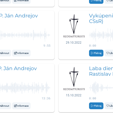
táhnout
Informace
Přehraj
Líb
 P. Ján Andrejov
Vykúpenie
CSsR)
29.10.2022
9:55
0:00
táhnout
Informace
Přehraj
Líb
 P. Ján Andrejov
Laba diena
Rastislav
15.10.2022
13:36
0:00
táhnout
Informace
Přehraj
Líb