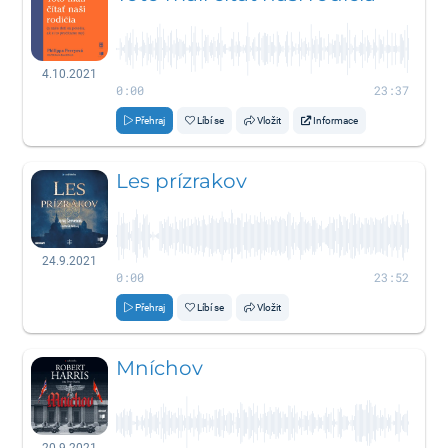
4.10.2021
0:00
23:37
Přehraj
Líbí se
Vložit
Informace
Les prízrakov
24.9.2021
0:00
23:52
Přehraj
Líbí se
Vložit
Mníchov
20.9.2021