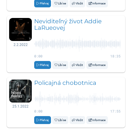
Přehraj
Líbí se
Vložit
Informace
Neviditeľný život Addie
LaRueovej
2.2.2022
0:00
18:35
Přehraj
Líbí se
Vložit
Informace
Policajná chobotnica
25.1.2022
0:00
17:55
Přehraj
Líbí se
Vložit
Informace