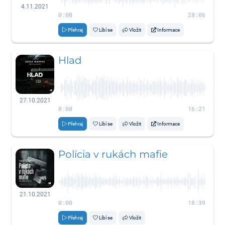
4.11.2021
0:00
28:06
Přehraj
Líbí se
Vložit
Informace
Hlad
27.10.2021
0:00
16:21
Přehraj
Líbí se
Vložit
Informace
Polícia v rukách mafie
21.10.2021
0:00
18:39
Přehraj
Líbí se
Vložit