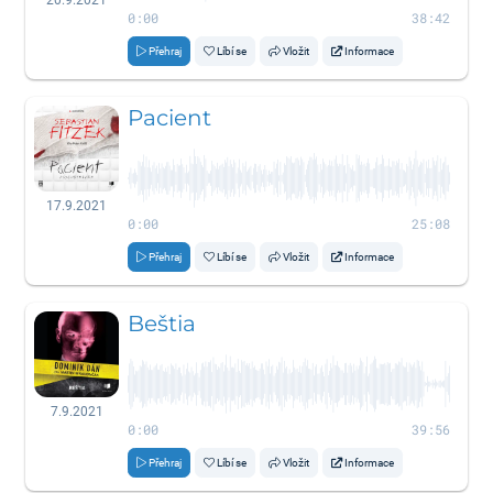
0:00
38:42
Přehraj
Líbí se
Vložit
Informace
Pacient
17.9.2021
0:00
25:08
Přehraj
Líbí se
Vložit
Informace
Beštia
7.9.2021
0:00
39:56
Přehraj
Líbí se
Vložit
Informace