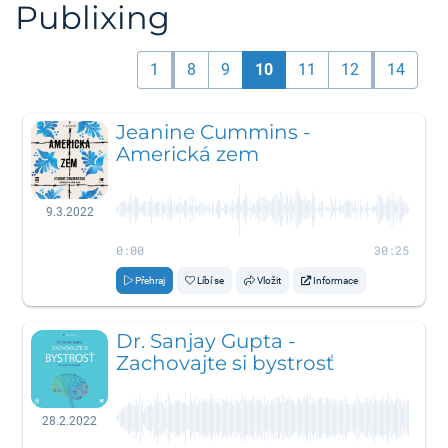
Publixing
1
8
9
10
11
12
14
Jeanine Cummins -
Americká zem
9.3.2022
0:00
30:25
Přehraj
Líbí se
Vložit
Informace
Dr. Sanjay Gupta -
Zachovajte si bystrosť
28.2.2022