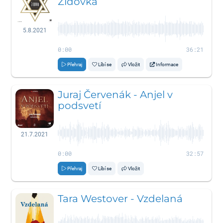
Židovka
5.8.2021
0:00
36:21
Přehraj
Líbí se
Vložit
Informace
Juraj Červenák - Anjel v
podsvetí
21.7.2021
0:00
32:57
Přehraj
Líbí se
Vložit
Tara Westover - Vzdelaná