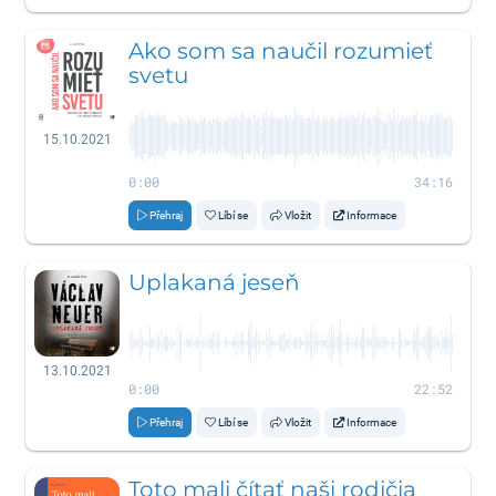
Ako som sa naučil rozumieť
svetu
15.10.2021
0:00
34:16
Přehraj
Líbí se
Vložit
Informace
Uplakaná jeseň
13.10.2021
0:00
22:52
Přehraj
Líbí se
Vložit
Informace
Toto mali čítať naši rodičia