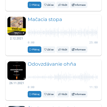
Přehraj
Líbí se
Vložit
Informace
Mačacia stopa
2.12.2021
0:00
25:00
Přehraj
Líbí se
Vložit
Informace
Odovzdávanie ohňa
26.11.2021
0:00
11:53
Přehraj
Líbí se
Vložit
Informace