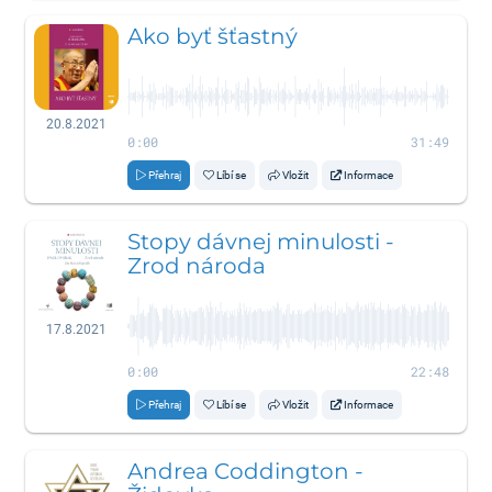
Ako byť šťastný
20.8.2021
0:00
31:49
Přehraj
Líbí se
Vložit
Informace
Stopy dávnej minulosti -
Zrod národa
17.8.2021
0:00
22:48
Přehraj
Líbí se
Vložit
Informace
Andrea Coddington -