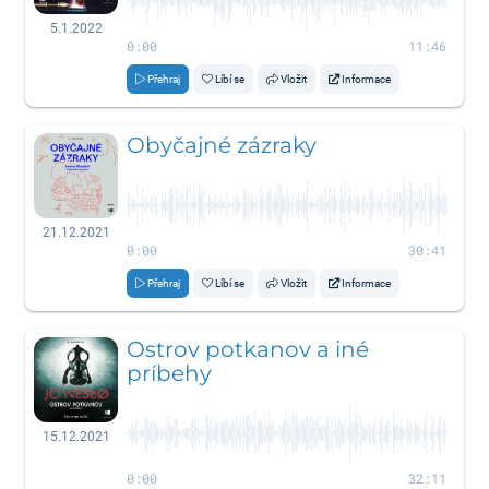
5.1.2022
0:00
11:46
Přehraj
Líbí se
Vložit
Informace
Obyčajné zázraky
21.12.2021
0:00
30:41
Přehraj
Líbí se
Vložit
Informace
Ostrov potkanov a iné
príbehy
15.12.2021
0:00
32:11