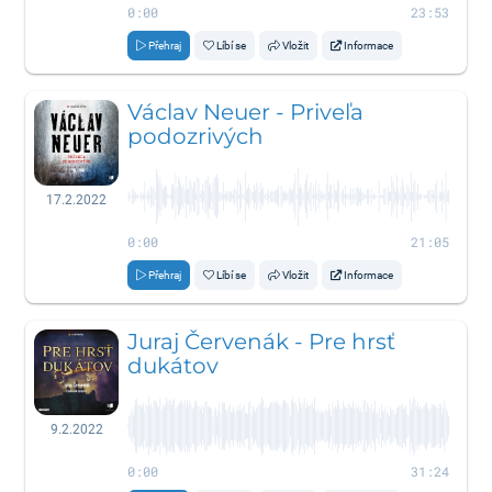
0:00
23:53
Přehraj
Líbí se
Vložit
Informace
Václav Neuer - Priveľa
podozrivých
17.2.2022
0:00
21:05
Přehraj
Líbí se
Vložit
Informace
Juraj Červenák - Pre hrsť
dukátov
9.2.2022
0:00
31:24