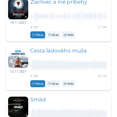
Žiarlivec a iné príbehy
19.11.2021
0:00
27:04
Přehraj
Líbí se
Vložit
Cesta ľadového muža
12.11.2021
0:00
24:34
Přehraj
Líbí se
Vložit
Smäd