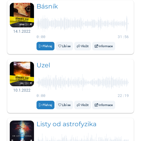
Básník
14.1.2022
0:00
31:56
Přehraj
Líbí se
Vložit
Informace
Uzel
10.1.2022
0:00
22:19
Přehraj
Líbí se
Vložit
Informace
Listy od astrofyzika