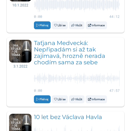
10.1.2022
0:00
44:12
Přehraj
Líbí se
Vložit
Informace
Taťjana Medvecká:
Nepřipadám si až tak
zajímavá, hrozně nerada
chodím sama za sebe
3.1.2022
0:00
47:57
Přehraj
Líbí se
Vložit
Informace
10 let bez Václava Havla