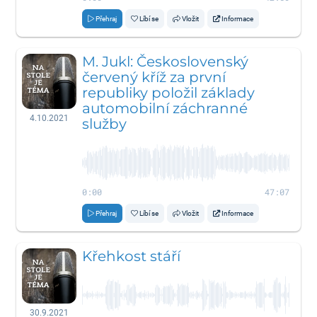
Přehraj
Líbí se
Vložit
Informace
M. Jukl: Československý
červený kříž za první
republiky položil základy
automobilní záchranné
4.10.2021
služby
0:00
47:07
Přehraj
Líbí se
Vložit
Informace
Křehkost stáří
30.9.2021