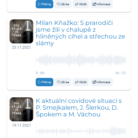
Přehraj
Líbí se
Vložit
Informace
Milan Kňažko: S prarodiči
jsme žili v chalupě z
hliněných cihel a střechou ze
slámy
25.11.2021
0:00
46:33
Přehraj
Líbí se
Vložit
Informace
K aktuální covidové situaci s
P. Smejkalem, J. Šlerkou, D.
Špokem a M. Váchou
19.11.2021