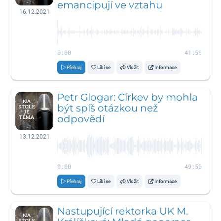
emancipují ve vztahu
16.12.2021
0:00
41:56
Přehraj
Líbí se
Vložit
Informace
Petr Glogar: Církev by mohla
být spíš otázkou než
odpovědí
13.12.2021
0:00
49:50
Přehraj
Líbí se
Vložit
Informace
Nastupující rektorka UK M.