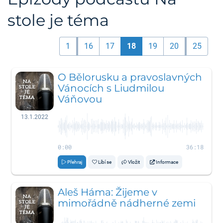
stole je téma
1
16
17
18
19
20
25
O Bělorusku a pravoslavných
Vánocích s Liudmilou
Váňovou
13.1.2022
0:00
36:18
Přehraj
Líbí se
Vložit
Informace
Aleš Háma: Žijeme v
mimořádně nádherné zemi