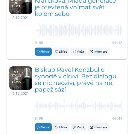
Králíčková: Mladá generace
je otevřená vnímat svět
kolem sebe
9.12.2021
0:00
44:18
Přehraj
Líbí se
Vložit
Informace
Biskup Pavel Konzbul o
synodě v církvi: Bez dialogu
se nic neoživí, právě na něj
papež sází
6.12.2021
0:00
44:44
Přehraj
Líbí se
Vložit
Informace