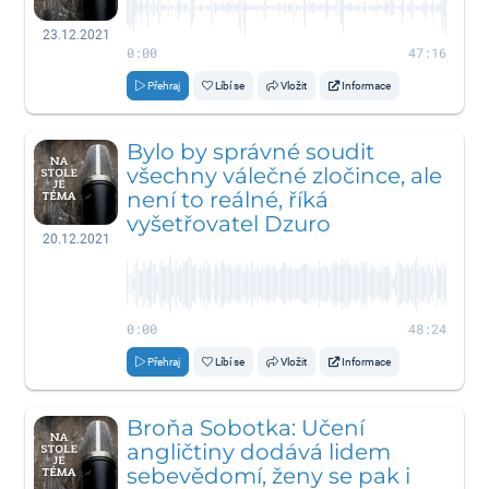
23.12.2021
0:00
47:16
Přehraj
Líbí se
Vložit
Informace
Bylo by správné soudit
všechny válečné zločince, ale
není to reálné, říká
vyšetřovatel Dzuro
20.12.2021
0:00
48:24
Přehraj
Líbí se
Vložit
Informace
Broňa Sobotka: Učení
angličtiny dodává lidem
sebevědomí, ženy se pak i