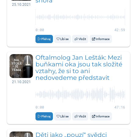
shora
25.10.2021
0:00
42:59
Přehraj
Líbí se
Vložit
Informace
Oftalmolog Jan Lešták: Mezi
buňkami oka jsou tak složité
vztahy, že si to ani
nedovedeme představit
21.10.2021
0:00
47:16
Přehraj
Líbí se
Vložit
Informace
Děti jako „pouzí“ svědci