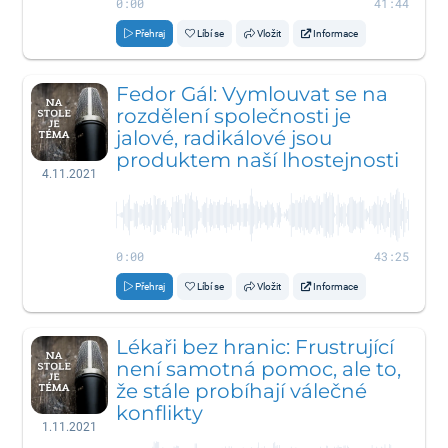
0:00
41:44
Přehraj
Líbí se
Vložit
Informace
Fedor Gál: Vymlouvat se na
rozdělení společnosti je
jalové, radikálové jsou
produktem naší lhostejnosti
4.11.2021
0:00
43:25
Přehraj
Líbí se
Vložit
Informace
Lékaři bez hranic: Frustrující
není samotná pomoc, ale to,
že stále probíhají válečné
konflikty
1.11.2021