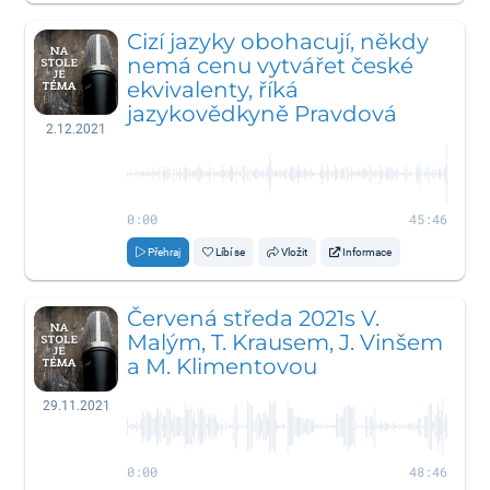
Cizí jazyky obohacují, někdy
nemá cenu vytvářet české
ekvivalenty, říká
jazykovědkyně Pravdová
2.12.2021
0:00
45:46
Přehraj
Líbí se
Vložit
Informace
Červená středa 2021s V.
Malým, T. Krausem, J. Vinšem
a M. Klimentovou
29.11.2021
0:00
48:46