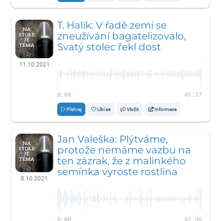
T. Halík: V řadě zemí se
zneužívání bagatelizovalo,
Svatý stolec řekl dost
11.10.2021
0:00
46:37
Přehraj
Líbí se
Vložit
Informace
Jan Valeška: Plýtváme,
protože nemáme vazbu na
ten zázrak, že z malinkého
semínka vyroste rostlina
8.10.2021
0:00
42:56