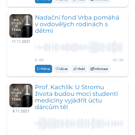
Nadační fond Vrba pomáhá
v ovdovělých rodinách s
dětmi
11.11.2021
0:00
45:30
Přehraj
Líbí se
Vložit
Informace
Prof. Kachlík: U Stromu
života budou moci studenti
medicíny vyjádřit úctu
dárcům těl
8.11.2021