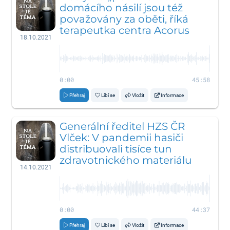
domácího násilí jsou též
považovány za oběti, říká
terapeutka centra Acorus
18.10.2021
0:00
45:58
Přehraj
Líbí se
Vložit
Informace
Generální ředitel HZS ČR
Vlček: V pandemii hasiči
distribuovali tisíce tun
zdravotnického materiálu
14.10.2021
0:00
44:37
Přehraj
Líbí se
Vložit
Informace