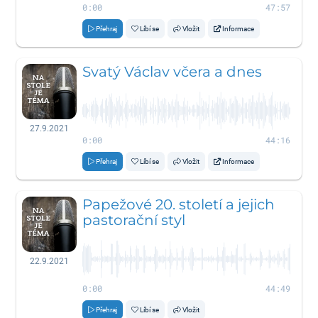
0:00
47:57
Přehraj
Líbí se
Vložit
Informace
Svatý Václav včera a dnes
27.9.2021
0:00
44:16
Přehraj
Líbí se
Vložit
Informace
Papežové 20. století a jejich
pastorační styl
22.9.2021
0:00
44:49
Přehraj
Líbí se
Vložit