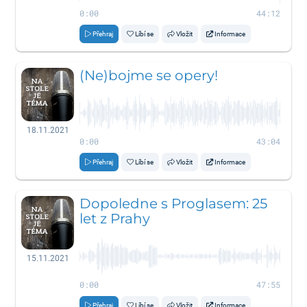
0:00
44:12
Přehraj
Líbí se
Vložit
Informace
(Ne)bojme se opery!
18.11.2021
0:00
43:04
Přehraj
Líbí se
Vložit
Informace
Dopoledne s Proglasem: 25
let z Prahy
15.11.2021
0:00
47:55
Přehraj
Líbí se
Vložit
Informace