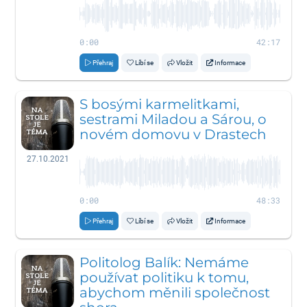
0:00
42:17
Přehraj
Líbí se
Vložit
Informace
S bosými karmelitkami,
sestrami Miladou a Sárou, o
novém domovu v Drastech
27.10.2021
0:00
48:33
Přehraj
Líbí se
Vložit
Informace
Politolog Balík: Nemáme
používat politiku k tomu,
abychom měnili společnost