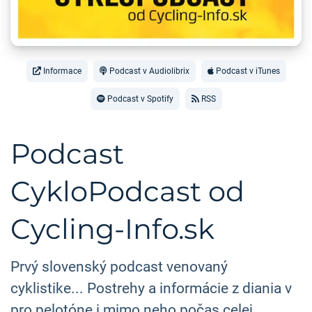
Informace
Podcast v Audiolibrix
Podcast v iTunes
Podcast v Spotify
RSS
Podcast
CykloPodcast od
Cycling-Info.sk
Prvý slovenský podcast venovaný
cyklistike... Postrehy a informácie z diania v
pro pelotóne i mimo neho počas celej