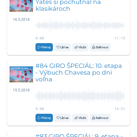
Yates si pochutnal na
klasikároch
16.5.2018
0:00
11:15
Přehraj
Líbí se
Vložit
Stáhnout
#84 GIRO ŠPECIÁL: 10. etapa
- Výbuch Chavesa po dni
voľna
15.5.2018
0:00
14:31
Přehraj
Líbí se
Vložit
Stáhnout
#83 GIRO ŠPECIÁL: 9. etapa -