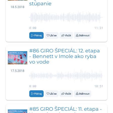
stúpanie
18.5.2018
0:00
11:31
Přehraj
Líbí se
Vložit
Stáhnout
#86 GIRO ŠPECIÁL: 12. etapa
- Bennett v Imole ako ryba
vo vode
17.5.2018
0:00
10:51
Přehraj
Líbí se
Vložit
Stáhnout
#85 GIRO ŠPECIÁL: 11. etapa -