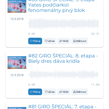
Yates podčiarkol
fenomenálny prvý blok
13.5.2018
0:00
20:51
Přehraj
Líbí se
Vložit
Stáhnout
#82 GIRO ŠPECIÁL: 8. etapa -
Biely dres dáva krídla
12.5.2018
0:00
11:00
Přehraj
Líbí se
Vložit
Stáhnout
#81 GIRO ŠPECIÁL: 7. etapa -