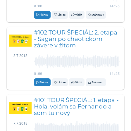
0:00
14:26
Přehraj
Líbí se
Vložit
Stáhnout
#102 TOUR ŠPECIÁL: 2. etapa
- Sagan po chaotickom
závere v žltom
8.7.2018
0:00
14:25
Přehraj
Líbí se
Vložit
Stáhnout
#101 TOUR ŠPECIÁL: 1. etapa -
Hola, volám sa Fernando a
som tu nový
7.7.2018