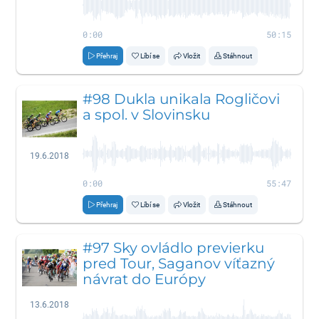
0:00
50:15
Přehraj
Líbí se
Vložit
Stáhnout
#98 Dukla unikala Rogličovi
a spol. v Slovinsku
19.6.2018
0:00
55:47
Přehraj
Líbí se
Vložit
Stáhnout
#97 Sky ovládlo previerku
pred Tour, Saganov víťazný
návrat do Európy
13.6.2018