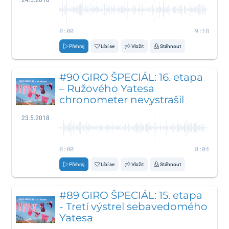
0:00
9:18
Přehraj
Líbí se
Vložit
Stáhnout
#90 GIRO ŠPECIÁL: 16. etapa
– Ružového Yatesa
chronometer nevystrašil
23.5.2018
0:00
8:04
Přehraj
Líbí se
Vložit
Stáhnout
#89 GIRO ŠPECIÁL: 15. etapa
- Tretí výstrel sebavedomého
Yatesa