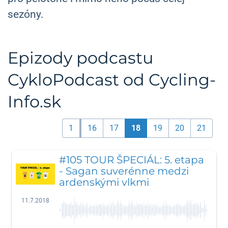
sezóny.
Epizody podcastu
CykloPodcast od Cycling-
Info.sk
1
16
17
18
19
20
21
#105 TOUR ŠPECIÁL: 5. etapa
- Sagan suverénne medzi
ardenskými vlkmi
11.7.2018