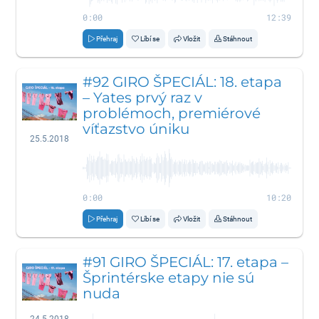
0:00
12:39
Přehraj
Líbí se
Vložit
Stáhnout
#92 GIRO ŠPECIÁL: 18. etapa
– Yates prvý raz v
problémoch, premiérové
víťazstvo úniku
25.5.2018
0:00
10:20
Přehraj
Líbí se
Vložit
Stáhnout
#91 GIRO ŠPECIÁL: 17. etapa –
Šprintérske etapy nie sú
nuda
24.5.2018