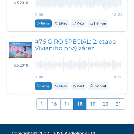
6.5.2018
0:00
12:29
Přehraj
Líbí se
Vložit
Stáhnout
#76 GIRO ŠPECIÁL: 2. etapa -
Vivianiho prvý zárez
5.5.2018
0:00
9:36
Přehraj
Líbí se
Vložit
Stáhnout
1
16
17
18
19
20
21
Copyright © 2012 - 2026
Audiolibrix Ltd.