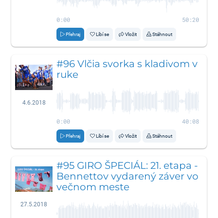
0:00
50:20
Přehraj
Líbí se
Vložit
Stáhnout
#96 Vlčia svorka s kladivom v
ruke
4.6.2018
0:00
40:08
Přehraj
Líbí se
Vložit
Stáhnout
#95 GIRO ŠPECIÁL: 21. etapa -
Bennettov vydarený záver vo
večnom meste
27.5.2018