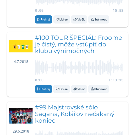
0:00
15:58
Přehraj
Líbí se
Vložit
Stáhnout
#100 TOUR ŠPECIÁL: Froome
je čistý, môže vstúpiť do
klubu výnimočných
4.7.2018
0:00
1:13:35
Přehraj
Líbí se
Vložit
Stáhnout
#99 Majstrovské sólo
Sagana, Kolářov nečakaný
koniec
29.6.2018