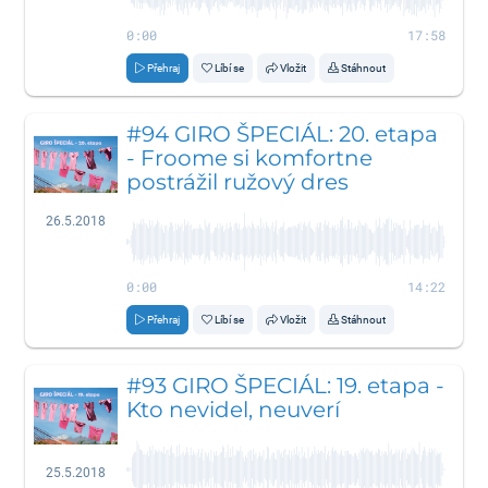
0:00
17:58
Přehraj
Líbí se
Vložit
Stáhnout
#94 GIRO ŠPECIÁL: 20. etapa
- Froome si komfortne
postrážil ružový dres
26.5.2018
0:00
14:22
Přehraj
Líbí se
Vložit
Stáhnout
#93 GIRO ŠPECIÁL: 19. etapa -
Kto nevidel, neuverí
25.5.2018