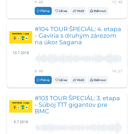
0:00
12:48
Přehraj
Líbí se
Vložit
Stáhnout
#104 TOUR ŠPECIÁL: 4. etapa
- Gaviria s druhým zárezom
na úkor Sagana
10.7.2018
0:00
14:27
Přehraj
Líbí se
Vložit
Stáhnout
#103 TOUR ŠPECIÁL: 3. etapa
- Súboj TTT gigantov pre
BMC
9.7.2018