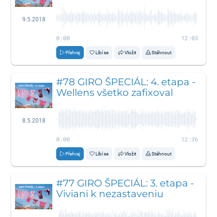
9.5.2018
0:00
12:03
Přehraj
Líbí se
Vložit
Stáhnout
#78 GIRO ŠPECIÁL: 4. etapa -
Wellens všetko zafixoval
8.5.2018
0:00
12:36
Přehraj
Líbí se
Vložit
Stáhnout
#77 GIRO ŠPECIÁL: 3. etapa -
Viviani k nezastaveniu