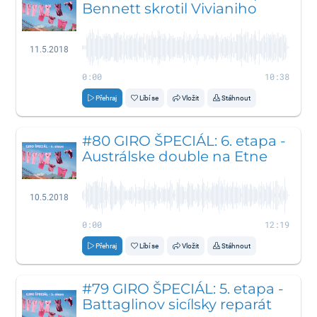
Bennett skrotil Vivianiho
11.5.2018
0:00
10:38
Přehraj
Líbí se
Vložit
Stáhnout
#80 GIRO ŠPECIÁL: 6. etapa -
Austrálske double na Etne
10.5.2018
0:00
12:19
Přehraj
Líbí se
Vložit
Stáhnout
#79 GIRO ŠPECIÁL: 5. etapa -
Battaglinov sicílsky reparát