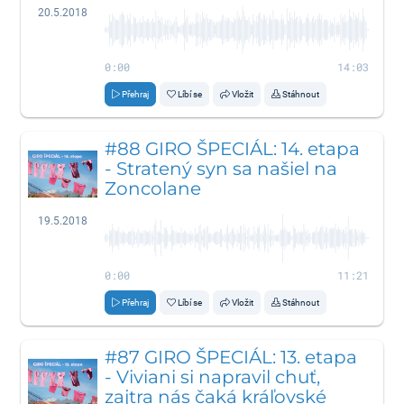
20.5.2018
0:00
14:03
Přehraj
Líbí se
Vložit
Stáhnout
#88 GIRO ŠPECIÁL: 14. etapa
- Stratený syn sa našiel na
Zoncolane
19.5.2018
0:00
11:21
Přehraj
Líbí se
Vložit
Stáhnout
#87 GIRO ŠPECIÁL: 13. etapa
- Viviani si napravil chuť,
zajtra nás čaká kráľovské