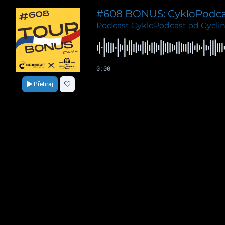
#608 BONUS: CykloPodcast
Podcast CykloPodcast od Cyclin
0:00
Přehraj