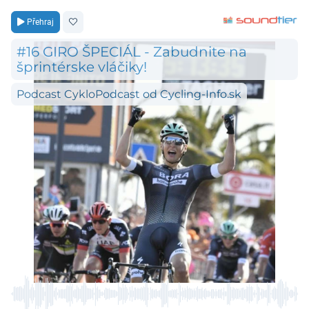
Přehraj
#16 GIRO ŠPECIÁL - Zabudnite na
šprintérske vláčiky!
Podcast CykloPodcast od Cycling-Info.sk