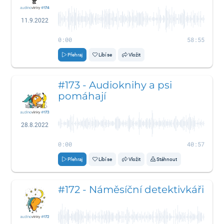
11.9.2022
0:00
58:55
Přehraj
Líbí se
Vložit
#173 - Audioknihy a psi
pomáhají
28.8.2022
0:00
40:57
Přehraj
Líbí se
Vložit
Stáhnout
#172 - Náměsíční detektivkáři