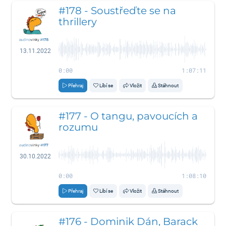
#178 - Soustřeďte se na
thrillery
13.11.2022
0:00
1:07:11
Přehraj
Líbí se
Vložit
Stáhnout
#177 - O tangu, pavoucích a
rozumu
30.10.2022
0:00
1:08:10
Přehraj
Líbí se
Vložit
Stáhnout
#176 - Dominik Dán, Barack