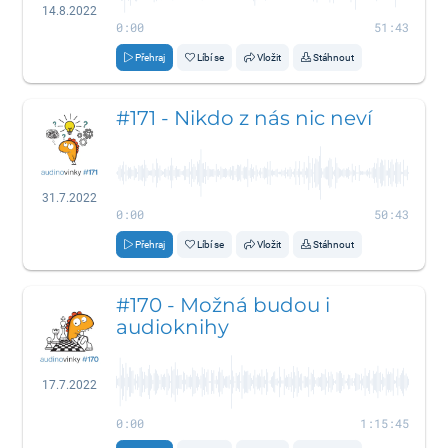
14.8.2022
0:00
51:43
Přehraj
Líbí se
Vložit
Stáhnout
#171 - Nikdo z nás nic neví
31.7.2022
0:00
50:43
Přehraj
Líbí se
Vložit
Stáhnout
#170 - Možná budou i
audioknihy
17.7.2022
0:00
1:15:45