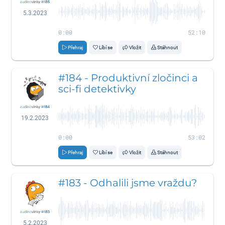
5.3.2023
0:00
52:10
Přehraj
Líbí se
Vložit
Stáhnout
#184 - Produktivní zločinci a
sci-fi detektivky
19.2.2023
0:00
53:02
Přehraj
Líbí se
Vložit
Stáhnout
#183 - Odhalili jsme vraždu?
5.2.2023