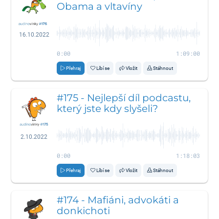
Obama a vltavíny
16.10.2022
0:00
1:09:00
Přehraj
Líbí se
Vložit
Stáhnout
#175 - Nejlepší díl podcastu,
který jste kdy slyšeli?
2.10.2022
0:00
1:18:03
Přehraj
Líbí se
Vložit
Stáhnout
#174 - Mafiáni, advokáti a
donkichoti