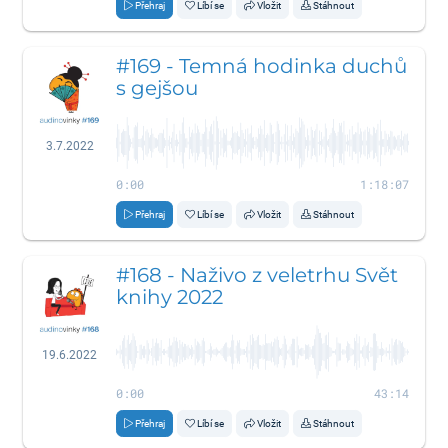
Přehraj
Líbí se
Vložit
Stáhnout
#169 - Temná hodinka duchů
s gejšou
3.7.2022
0:00
1:18:07
Přehraj
Líbí se
Vložit
Stáhnout
#168 - Naživo z veletrhu Svět
knihy 2022
19.6.2022
0:00
43:14
Přehraj
Líbí se
Vložit
Stáhnout