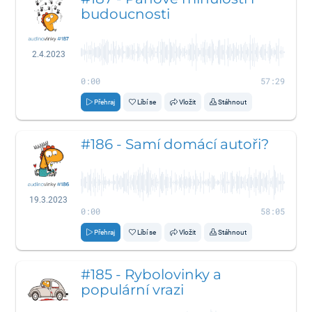
budoucnosti
2.4.2023
0:00
57:29
Přehraj
Líbí se
Vložit
Stáhnout
#186 - Samí domácí autoři?
19.3.2023
0:00
58:05
Přehraj
Líbí se
Vložit
Stáhnout
#185 - Rybolovinky a
populární vrazi