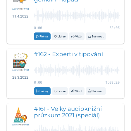
11.4.2022
0:00
52:05
Přehraj
Líbí se
Vložit
Stáhnout
#162 - Experti v tipování
28.3.2022
0:00
1:03:20
Přehraj
Líbí se
Vložit
Stáhnout
#161 - Velký audioknižní
průzkum 2021 (speciál)