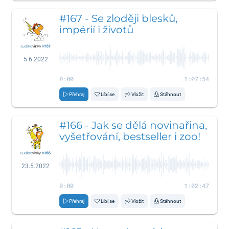
#167 - Se zloději blesků,
impérií i životů
5.6.2022
0:00
1:07:54
Přehraj
Líbí se
Vložit
Stáhnout
#166 - Jak se dělá novinařina,
vyšetřování, bestseller i zoo!
23.5.2022
0:00
1:02:47
Přehraj
Líbí se
Vložit
Stáhnout