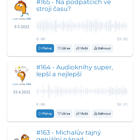
#165 - Na podpatcích ve
stroji času?
9.5.2022
0:00
53:02
Přehraj
Líbí se
Vložit
Stáhnout
#164 - Audioknihy super,
lepší a nejlepší
25.4.2022
0:00
56:31
Přehraj
Líbí se
Vložit
Stáhnout
#163 - Michalův tajný
geniální nápad