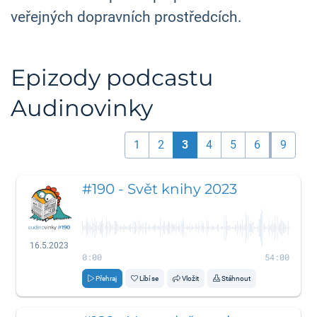
veřejných dopravních prostředcích.
Epizody podcastu
Audinovinky
1
2
3
4
5
6
9
#190 - Svět knihy 2023
16.5.2023
0:00
54:00
Přehraj
Líbí se
Vložit
Stáhnout