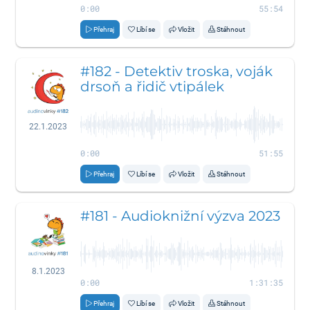
0:00
55:54
Přehraj
Líbí se
Vložit
Stáhnout
#182 - Detektiv troska, voják
drsoň a řidič vtipálek
22.1.2023
0:00
51:55
Přehraj
Líbí se
Vložit
Stáhnout
#181 - Audioknižní výzva 2023
8.1.2023
0:00
1:31:35
Přehraj
Líbí se
Vložit
Stáhnout