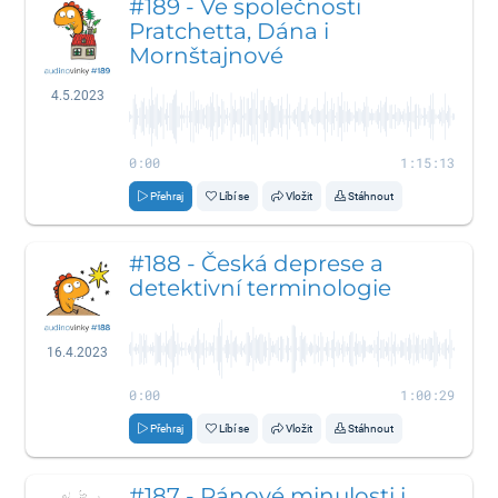
#189 - Ve společnosti
Pratchetta, Dána i
Mornštajnové
4.5.2023
0:00
1:15:13
Přehraj
Líbí se
Vložit
Stáhnout
#188 - Česká deprese a
detektivní terminologie
16.4.2023
0:00
1:00:29
Přehraj
Líbí se
Vložit
Stáhnout
#187 - Pánové minulosti i