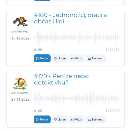
#180 - Jednorožci, draci a
občas i lidi
18.12.2022
0:00
1:12:12
Přehraj
Líbí se
Vložit
Stáhnout
#179 - Peníze nebo
detektivku?
27.11.2022
0:00
1:12:25
Přehraj
Líbí se
Vložit
Stáhnout